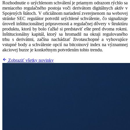
Rozhodnutie o urýchlenom schválení je priamym odrazom rýchlo sa
meniaceho regulačného postoja voči derivátom digitálnych aktív v
Spojených štátoch. V oficiálnom nariadení zverejnenom na webovej
stránke SEC regulátor potvrdil urýchlené schválenie, čo signalizuje
úroveň inštitucionálnej pripravenosti a regulačnej dôvery v štruktúru
produktu, ktorú by bolo ťažké si predstaviť ešte pred dvoma rokmi.
Inštitucionálny kapitál, ktorý sa hromadil na okraji regulovaného
trhu s derivátmi, začína nachádzať životaschopné a vyhovujúce
vstupné body a schválenie opcií na bitcoinový index na významnej
akciovej burze je konkrétnym potvrdením tohto trendu.
Zobraziť všetky novinky