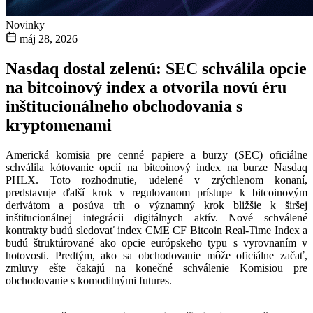
Novinky
máj 28, 2026
Nasdaq dostal zelenú: SEC schválila opcie
na bitcoinový index a otvorila novú éru
inštitucionálneho obchodovania s
kryptomenami
Americká komisia pre cenné papiere a burzy (SEC) oficiálne
schválila kótovanie opcií na bitcoinový index na burze Nasdaq
PHLX. Toto rozhodnutie, udelené v zrýchlenom konaní,
predstavuje ďalší krok v regulovanom prístupe k bitcoinovým
derivátom a posúva trh o významný krok bližšie k širšej
inštitucionálnej integrácii digitálnych aktív. Nové schválené
kontrakty budú sledovať index CME CF Bitcoin Real-Time Index a
budú štruktúrované ako opcie európskeho typu s vyrovnaním v
hotovosti. Predtým, ako sa obchodovanie môže oficiálne začať,
zmluvy ešte čakajú na konečné schválenie Komisiou pre
obchodovanie s komoditnými futures.