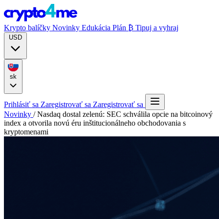
Krypto balíčky
Novinky
Edukácia
Plán ₿
Tipuj a vyhraj
USD
sk
Prihlásiť sa
Zaregistrovať sa
Zaregistrovať sa
Novinky
/
Nasdaq dostal zelenú: SEC schválila opcie na bitcoinový
index a otvorila novú éru inštitucionálneho obchodovania s
kryptomenami