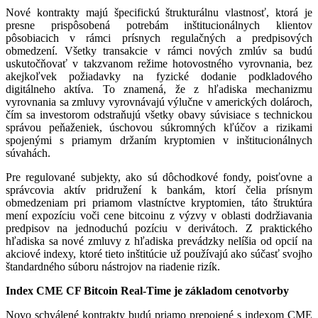
Nové kontrakty majú špecifickú štrukturálnu vlastnosť, ktorá je
presne prispôsobená potrebám inštitucionálnych klientov
pôsobiacich v rámci prísnych regulačných a predpisových
obmedzení. Všetky transakcie v rámci nových zmlúv sa budú
uskutočňovať v takzvanom režime hotovostného vyrovnania, bez
akejkoľvek požiadavky na fyzické dodanie podkladového
digitálneho aktíva. To znamená, že z hľadiska mechanizmu
vyrovnania sa zmluvy vyrovnávajú výlučne v amerických dolároch,
čím sa investorom odstraňujú všetky obavy súvisiace s technickou
správou peňaženiek, úschovou súkromných kľúčov a rizikami
spojenými s priamym držaním kryptomien v inštitucionálnych
súvahách.
Pre regulované subjekty, ako sú dôchodkové fondy, poisťovne a
správcovia aktív pridružení k bankám, ktorí čelia prísnym
obmedzeniam pri priamom vlastníctve kryptomien, táto štruktúra
mení expozíciu voči cene bitcoinu z výzvy v oblasti dodržiavania
predpisov na jednoduchú pozíciu v derivátoch. Z praktického
hľadiska sa nové zmluvy z hľadiska prevádzky nelíšia od opcií na
akciové indexy, ktoré tieto inštitúcie už používajú ako súčasť svojho
štandardného súboru nástrojov na riadenie rizík.
Index CME CF Bitcoin Real-Time je základom cenotvorby
Novo schválené kontrakty budú priamo prepojené s indexom CME