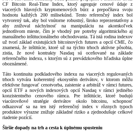
CF Bitcoin Real-Time Index, ktorý agreguje cenové údaje z
viacerých hlavných kryptomenových búrz a prepočítava svoju
hodnotu každých 200 milisekúnd. Tento referenčný index bol
vytvorený tak, aby bol vnútorne robustný, široko reprezentatívny a
aby znižoval náchylnosť na manipuláciu na akomkoľvek
jednotlivom mieste, čím je vhodný pre potreby algoritmického aj
manuálneho inštitucionálneho obchodovania. Tá istá rodina indexov
už tvorí základ existujúcich bitcoinových futures a opcií CME, čo
znamená, že inštitúcie, ktoré už na týchto trhoch aktívne pôsobia,
zistia, že nové kontrakty Nasdaq sú oceňované na základe
referenčného indexu, s ktorým sú z prevádzkového hľadiska úplne
oboznámené.
Táto kontinuita podkladového indexu na viacerých regulovaných
trhoch vytvára koherentný ekosystém derivátov, v ktorom môžu
efektívne fungovať cenotvorba, zaistenie a arbitráž v rámci futures,
opcií ETF a nových indexových opcií Nasdaq v rámci jediného
konzistentného cenového rámca. Pre inštitúcie, ktoré budujú
viacúrovňové stratégie derivátov okolo bitcoinu, schopnosť
odkazovať sa na ten istý referenčný index v rôznych typoch
produktov výrazne znižuje základné riziko a zjednodušuje celkové
riadenie pozícií.
Širšie dopady na trh a cesta k úplnému spusteniu