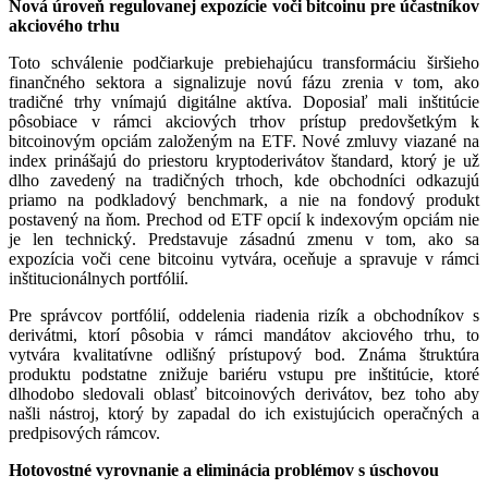
Nová úroveň regulovanej expozície voči bitcoinu pre účastníkov
akciového trhu
Toto schválenie podčiarkuje prebiehajúcu transformáciu širšieho
finančného sektora a signalizuje novú fázu zrenia v tom, ako
tradičné trhy vnímajú digitálne aktíva. Doposiaľ mali inštitúcie
pôsobiace v rámci akciových trhov prístup predovšetkým k
bitcoinovým opciám založeným na ETF. Nové zmluvy viazané na
index prinášajú do priestoru kryptoderivátov štandard, ktorý je už
dlho zavedený na tradičných trhoch, kde obchodníci odkazujú
priamo na podkladový benchmark, a nie na fondový produkt
postavený na ňom. Prechod od ETF opcií k indexovým opciám nie
je len technický. Predstavuje zásadnú zmenu v tom, ako sa
expozícia voči cene bitcoinu vytvára, oceňuje a spravuje v rámci
inštitucionálnych portfólií.
Pre správcov portfólií, oddelenia riadenia rizík a obchodníkov s
derivátmi, ktorí pôsobia v rámci mandátov akciového trhu, to
vytvára kvalitatívne odlišný prístupový bod. Známa štruktúra
produktu podstatne znižuje bariéru vstupu pre inštitúcie, ktoré
dlhodobo sledovali oblasť bitcoinových derivátov, bez toho aby
našli nástroj, ktorý by zapadal do ich existujúcich operačných a
predpisových rámcov.
Hotovostné vyrovnanie a eliminácia problémov s úschovou