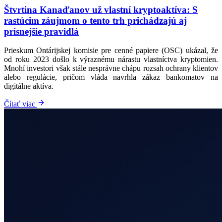
Štvrtina Kanaďanov už vlastní kryptoaktíva: S
rastúcim záujmom o tento trh prichádzajú aj
prísnejšie pravidlá
Prieskum Ontárijskej komisie pre cenné papiere (OSC) ukázal, že
od roku 2023 došlo k výraznému nárastu vlastníctva kryptomien.
Mnohí investori však stále nesprávne chápu rozsah ochrany klientov
alebo regulácie, pričom vláda navrhla zákaz bankomatov na
digitálne aktíva.
Čítať viac