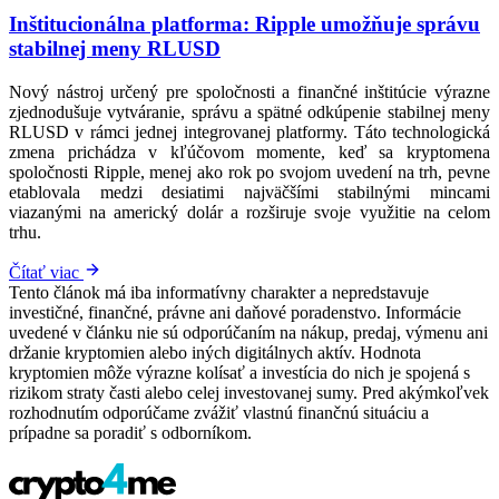
Inštitucionálna platforma: Ripple umožňuje správu
stabilnej meny RLUSD
Nový nástroj určený pre spoločnosti a finančné inštitúcie výrazne
zjednodušuje vytváranie, správu a spätné odkúpenie stabilnej meny
RLUSD v rámci jednej integrovanej platformy. Táto technologická
zmena prichádza v kľúčovom momente, keď sa kryptomena
spoločnosti Ripple, menej ako rok po svojom uvedení na trh, pevne
etablovala medzi desiatimi najväčšími stabilnými mincami
viazanými na americký dolár a rozširuje svoje využitie na celom
trhu.
Čítať viac
Tento článok má iba informatívny charakter a nepredstavuje
investičné, finančné, právne ani daňové poradenstvo. Informácie
uvedené v článku nie sú odporúčaním na nákup, predaj, výmenu ani
držanie kryptomien alebo iných digitálnych aktív. Hodnota
kryptomien môže výrazne kolísať a investícia do nich je spojená s
rizikom straty časti alebo celej investovanej sumy. Pred akýmkoľvek
rozhodnutím odporúčame zvážiť vlastnú finančnú situáciu a
prípadne sa poradiť s odborníkom.