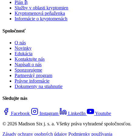
Plán ₿
Služby v oblasti kryptomien
Kryptomenová peňaženka
Informácie o kryptomenách
Spoločnosť
O nás
Novinky
Edukácia
Kontaktujte nás
Napísali o nás
Sponzorujeme
Partnerský program
Právne informácie
Dokumenty na stiahnutie
Sledujte nás
Facebook
Instagram
LinkedIn
Youtube
© 2026 Madison Six j. s. a. Všetky práva vyhradené spoločnosťou.
Zásady ochrany osobných údajov
Podmienky používania