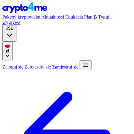
Pakiety kryptowalut
Aktualności
Edukacja
Plan ₿
Typuj i
wygrywaj
USD
pl
Zaloguj się
Zarejestruj się
Zarejestruj się