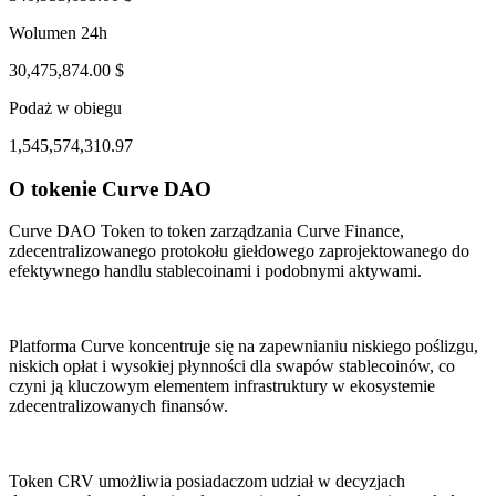
Wolumen 24h
30,475,874.00 $
Podaż w obiegu
1,545,574,310.97
O tokenie Curve DAO
ul 30, 04:54 PM
Aug 3, 03:54 AM
Curve DAO Token to token zarządzania Curve Finance,
zdecentralizowanego protokołu giełdowego zaprojektowanego do
efektywnego handlu stablecoinami i podobnymi aktywami.
Platforma Curve koncentruje się na zapewnianiu niskiego poślizgu,
niskich opłat i wysokiej płynności dla swapów stablecoinów, co
czyni ją kluczowym elementem infrastruktury w ekosystemie
zdecentralizowanych finansów.
Token CRV umożliwia posiadaczom udział w decyzjach