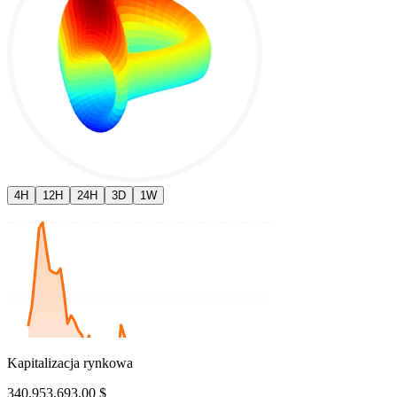
4H
12H
24H
3D
1W
Kapitalizacja rynkowa
340,953,693.00 $