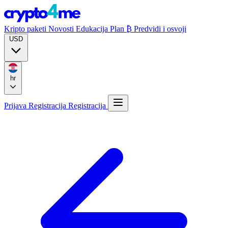
Kripto paketi
Novosti
Edukacija
Plan ₿
Predvidi i osvoji
USD
hr
Prijava
Registracija
Registracija