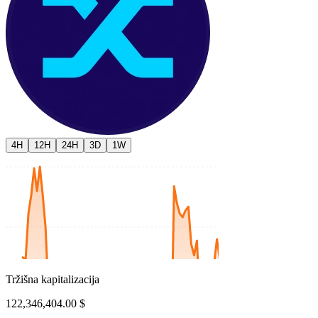
4H
12H
24H
3D
1W
Tržišna kapitalizacija
122,346,404.00 $