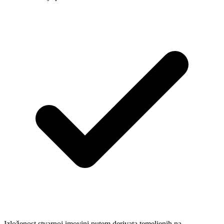
Izloženost stvarnoj imovini putem derivata temeljenih na