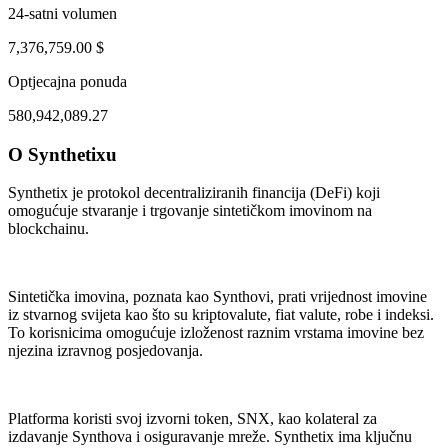
24-satni volumen
7,376,759.00 $
Optjecajna ponuda
580,942,089.27
O Synthetixu
ug 1, 10:00 AM
Aug 4, 09:00 PM
Synthetix je protokol decentraliziranih financija (DeFi) koji
omogućuje stvaranje i trgovanje sintetičkom imovinom na
blockchainu.
Sintetička imovina, poznata kao Synthovi, prati vrijednost imovine
iz stvarnog svijeta kao što su kriptovalute, fiat valute, robe i indeksi.
To korisnicima omogućuje izloženost raznim vrstama imovine bez
njezina izravnog posjedovanja.
Platforma koristi svoj izvorni token, SNX, kao kolateral za
izdavanje Synthova i osiguravanje mreže. Synthetix ima ključnu