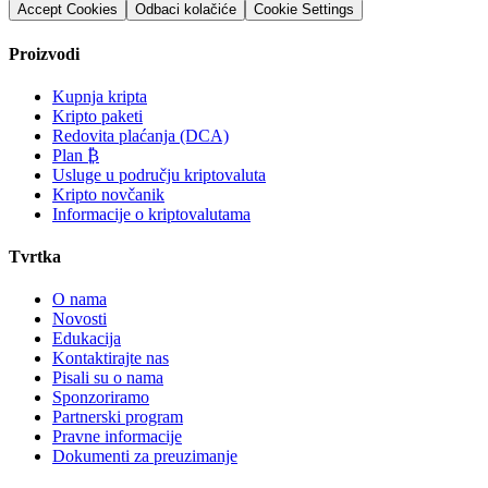
Accept Cookies
Odbaci kolačiće
Cookie Settings
Proizvodi
Kupnja kripta
Kripto paketi
Redovita plaćanja (DCA)
Plan ₿
Usluge u području kriptovaluta
Kripto novčanik
Informacije o kriptovalutama
Tvrtka
O nama
Novosti
Edukacija
Kontaktirajte nas
Pisali su o nama
Sponzoriramo
Partnerski program
Pravne informacije
Dokumenti za preuzimanje