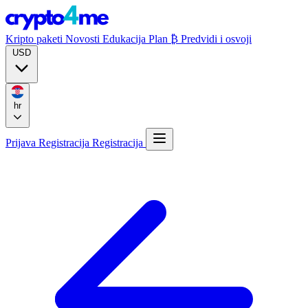
Kripto paketi
Novosti
Edukacija
Plan ₿
Predvidi i osvoji
USD
hr
Prijava
Registracija
Registracija