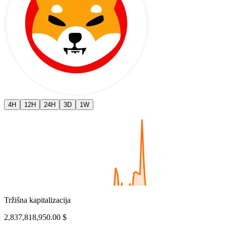
4H
12H
24H
3D
1W
Tržišna kapitalizacija
2,837,818,950.00 $