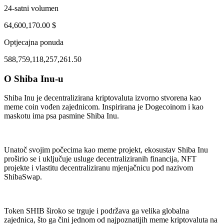
24-satni volumen
64,600,170.00 $
Optjecajna ponuda
588,759,118,257,261.50
O Shiba Inu-u
ul 30, 02:34 AM
Aug 2, 01:34 PM
Shiba Inu je decentralizirana kriptovaluta izvorno stvorena kao
meme coin vođen zajednicom. Inspirirana je Dogecoinom i kao
maskotu ima psa pasmine Shiba Inu.
Unatoč svojim počecima kao meme projekt, ekosustav Shiba Inu
proširio se i uključuje usluge decentraliziranih financija, NFT
projekte i vlastitu decentraliziranu mjenjačnicu pod nazivom
ShibaSwap.
Token SHIB široko se trguje i podržava ga velika globalna
zajednica, što ga čini jednom od najpoznatijih meme kriptovaluta na