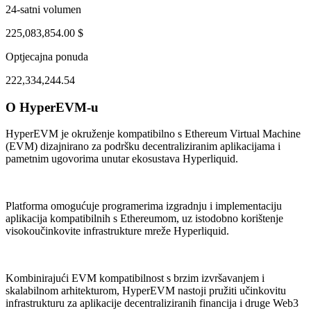
24-satni volumen
225,083,854.00 $
Optjecajna ponuda
222,334,244.54
O HyperEVM-u
ug 3, 07:33 PM
Aug 7, 06:33 AM
HyperEVM je okruženje kompatibilno s Ethereum Virtual Machine
(EVM) dizajnirano za podršku decentraliziranim aplikacijama i
pametnim ugovorima unutar ekosustava Hyperliquid.
Platforma omogućuje programerima izgradnju i implementaciju
aplikacija kompatibilnih s Ethereumom, uz istodobno korištenje
visokoučinkovite infrastrukture mreže Hyperliquid.
Kombinirajući EVM kompatibilnost s brzim izvršavanjem i
skalabilnom arhitekturom, HyperEVM nastoji pružiti učinkovitu
infrastrukturu za aplikacije decentraliziranih financija i druge Web3