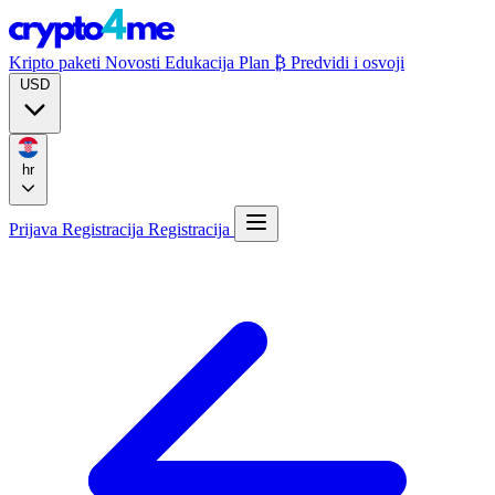
Kripto paketi
Novosti
Edukacija
Plan ₿
Predvidi i osvoji
USD
hr
Prijava
Registracija
Registracija