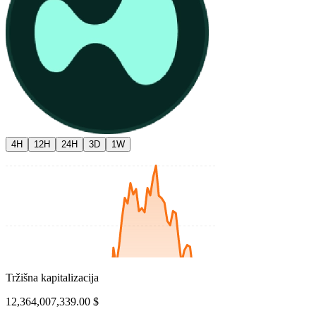
4H
12H
24H
3D
1W
Tržišna kapitalizacija
12,364,007,339.00 $