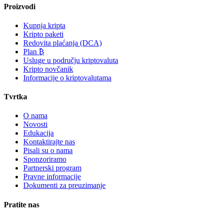
Proizvodi
Kupnja kripta
Kripto paketi
Redovita plaćanja (DCA)
Plan ₿
Usluge u području kriptovaluta
Kripto novčanik
Informacije o kriptovalutama
Tvrtka
O nama
Novosti
Edukacija
Kontaktirajte nas
Pisali su o nama
Sponzoriramo
Partnerski program
Pravne informacije
Dokumenti za preuzimanje
Pratite nas