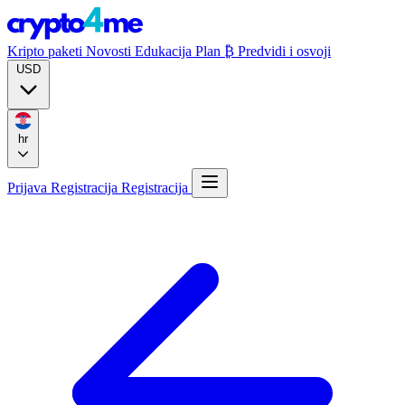
Kripto paketi
Novosti
Edukacija
Plan ₿
Predvidi i osvoji
USD
hr
Prijava
Registracija
Registracija