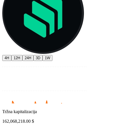
4H
12H
24H
3D
1W
Tržna kapitalizacija
162,068,218.00 $