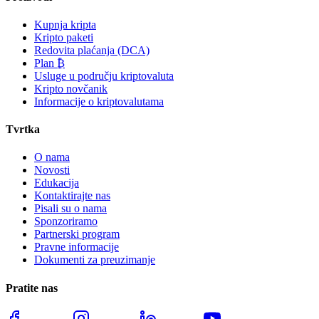
Kupnja kripta
Kripto paketi
Redovita plaćanja (DCA)
Plan ₿
Usluge u području kriptovaluta
Kripto novčanik
Informacije o kriptovalutama
Tvrtka
O nama
Novosti
Edukacija
Kontaktirajte nas
Pisali su o nama
Sponzoriramo
Partnerski program
Pravne informacije
Dokumenti za preuzimanje
Pratite nas