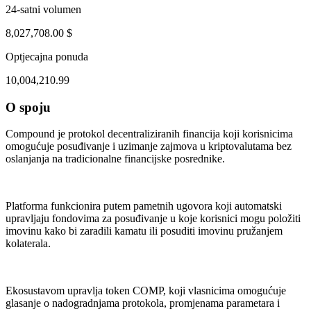
24-satni volumen
8,027,708.00 $
Optjecajna ponuda
10,004,210.99
O spoju
ul 31, 05:33 AM
Aug 3, 04:33 PM
Compound je protokol decentraliziranih financija koji korisnicima
omogućuje posuđivanje i uzimanje zajmova u kriptovalutama bez
oslanjanja na tradicionalne financijske posrednike.
Platforma funkcionira putem pametnih ugovora koji automatski
upravljaju fondovima za posuđivanje u koje korisnici mogu položiti
imovinu kako bi zaradili kamatu ili posuditi imovinu pružanjem
kolaterala.
Ekosustavom upravlja token COMP, koji vlasnicima omogućuje
glasanje o nadogradnjama protokola, promjenama parametara i