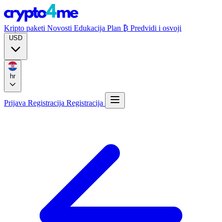
Kripto paketi
Novosti
Edukacija
Plan ₿
Predvidi i osvoji
USD
hr
Prijava
Registracija
Registracija