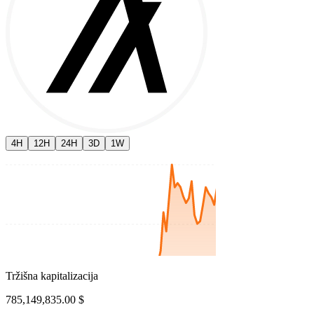
4H
12H
24H
3D
1W
Tržišna kapitalizacija
785,149,835.00 $