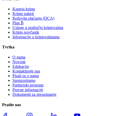
Kupnja kripta
Kripto paketi
Redovita plaćanja (DCA)
Plan ₿
Usluge u području kriptovaluta
Kripto novčanik
Informacije o kriptovalutama
Tvrtka
O nama
Novosti
Edukacija
Kontaktirajte nas
Pisali su o nama
Sponzoriramo
Partnerski program
Pravne informacije
Dokumenti za preuzimanje
Pratite nas