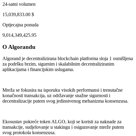
24-satni volumen
15,039,833.00 $
Optjecajna ponuda
9,014,349,425.95
O Algorandu
ug 1, 02:18 PM
Aug 5, 01:18 AM
Algorand je decentralizirana blockchain platforma sloja 1 osmišljena
za podršku brzim, sigurnim i skalabilnim decentraliziranim
aplikacijama i financijskim uslugama.
Mreža se fokusira na isporuku visokih performansi i trenutačne
konačnosti transakcija, uz održavanje snažne sigurnosti i
decentralizacije putem svog jedinstvenog mehanizma konsenzusa.
Ekosustav pokreće token ALGO, koji se koristi za naknade za
transakcije, sudjelovanje u stakingu i osiguravanje mreže putem
svog protokola konsenzusa.