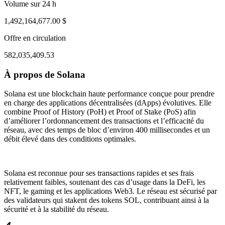
Volume sur 24 h
1,492,164,677.00 $
Offre en circulation
582,035,409.53
À propos de Solana
ug 1, 01:54 AM
Aug 4, 12:54 PM
Solana est une blockchain haute performance conçue pour prendre
en charge des applications décentralisées (dApps) évolutives. Elle
combine Proof of History (PoH) et Proof of Stake (PoS) afin
d’améliorer l’ordonnancement des transactions et l’efficacité du
réseau, avec des temps de bloc d’environ 400 millisecondes et un
débit élevé dans des conditions optimales.
Solana est reconnue pour ses transactions rapides et ses frais
relativement faibles, soutenant des cas d’usage dans la DeFi, les
NFT, le gaming et les applications Web3. Le réseau est sécurisé par
des validateurs qui stakent des tokens SOL, contribuant ainsi à la
sécurité et à la stabilité du réseau.