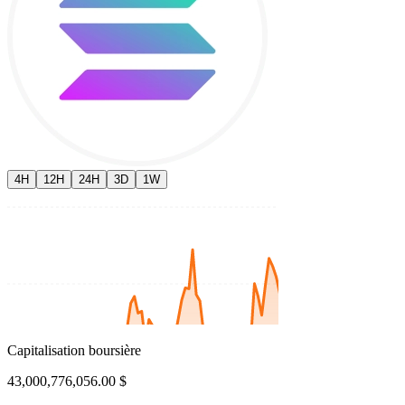
4H
12H
24H
3D
1W
Capitalisation boursière
43,000,776,056.00 $