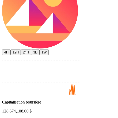
4H
12H
24H
3D
1W
Capitalisation boursière
128,674,108.00 $