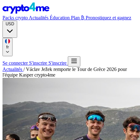
Packs crypto
Actualités
Éducation
Plan ₿
Pronostiquez et gagnez
USD
fr
Se connecter
S'inscrire
S'inscrire
Actualités
/
Václav Ježek remporte le Tour de Grèce 2026 pour
l'équipe Kasper crypto4me