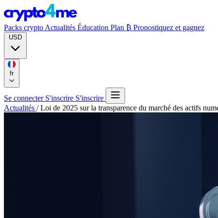
Packs crypto
Actualités
Éducation
Plan ₿
Pronostiquez et gagnez
USD
fr
Se connecter
S'inscrire
S'inscrire
Actualités
/
Loi de 2025 sur la transparence du marché des actifs numé