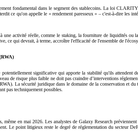
ent fondamental dans le segment des stablecoins. La loi CLARITY int
terdit ce qu'on appelle le « rendement paresseux » – c'est-à-dire les int
 à une activité réelle, comme le staking, la fourniture de liquidités ou l
, ce qui devrait, à terme, accroître l'efficacité de l'ensemble de l'écos
l (RWA)
e potentiellement significative qui apporte la stabilité qu'ils attendent
veau de risque plus faible ne doit pas craindre d’interventions réglemen
RWA). La sécurité juridique dans le domaine de la conservation et du tra
ant pas techniquement possibles.
ues, même en mai 2026. Les analystes de Galaxy Research préviennent q
nt. Le point litigieux reste le degré de réglementation du secteur DeFi,