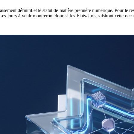
isement définitif et le statut de matière première numérique. Pour le res
. Les jours à venir montreront donc si les États-Unis saisiront cette oc