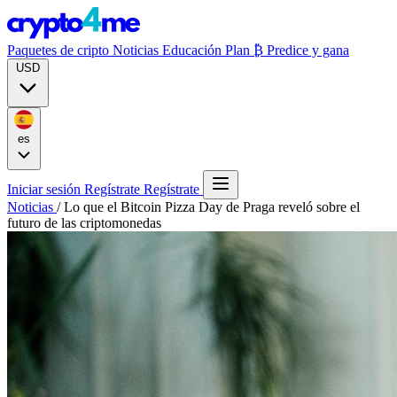
Paquetes de cripto
Noticias
Educación
Plan ₿
Predice y gana
USD
es
Iniciar sesión
Regístrate
Regístrate
Noticias
/
Lo que el Bitcoin Pizza Day de Praga reveló sobre el
futuro de las criptomonedas