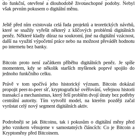
do funkční, otevřené a dlouhodobě životaschopné podoby. Nebyl
však prvním pokusem o digitální měnu.
Ještě před ním existovala celá řada projektů a teoretických návrhů,
které se snažily vyřešit některý z klíčových problémů digitálních
peněz. Některé kladly důraz na soukromí, jiné na digitální vzácnost,
další na využití výpočetní práce nebo na možnost převádět hodnotu
po internetu bez banky.
Bitcoin proto není začátkem příběhu digitálních peněz. Je spíše
momentem, kdy se několik starších myšlenek poprvé spojilo do
jednoho funkčního celku.
Právě v tom spočívá jeho historický význam. Bitcoin dokázal
propojit peer-to-peer síť, kryptografické ověřování, veřejnou historii
transakcí a mechanismus, který řeší problém dvojí útraty bez potřeby
centrální autority. Tím vytvořil model, na kterém později začal
vyrůstat celý nový segment digitálních aktiv.
Podrobněji se jak Bitcoinu, tak i pokusům o digitální měny před
jeho vznikem věnujeme v samostatných článcích: Co je Bitcoin a
Kryptoměny před Bitcoinem.