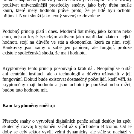
používat univerzálnější prostředky směny, jako byly třeba mušle
kauri, které měly hodnotu právě proto, že je lidé byli ochotni
přijímat. Nyní slouží jako levný suvenýr z dovolené.
Podobný princip platí i dnes. Moderní fiat měny, jako koruna nebo
euro, nejsou kryté fyzickým aktivem jako například zlatem. Jejich
hodnota stojí na důvěře ve stát a ekonomiku, která za nimi stojí.
Bankovky jsou samy o sobě jen papírem, ale fungují, protože
existuje společenská shoda, že mají hodnotu.
Kryptoměny tento princip posouvají o krok dál. Neopírají se o stát
ani centrální instituci, ale o technologii a důvěru uživatelů v její
fungování. Dokud bude existovat dostatečný počet lidí, kteří věří, že
kryptoměny mají hodnotu a jsou ochotni je používat nebo držet,
budou tuto hodnotu mít.
Kam kryptoměny směřují
Přestože snahy o vytvoření digitálních peněz sahají desítky let zpět,
skutečný rozvoj kryptoměn začal až s příchodem Bitcoinu. Od té
doby se celý sektor vyvíjí velmi dynamicky, ale stále se nachází v