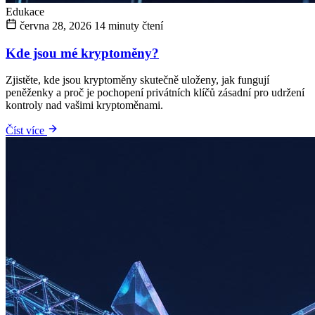
Edukace
června 28, 2026
14 minuty čtení
Kde jsou mé kryptoměny?
Zjistěte, kde jsou kryptoměny skutečně uloženy, jak fungují
peněženky a proč je pochopení privátních klíčů zásadní pro udržení
kontroly nad vašimi kryptoměnami.
Číst více