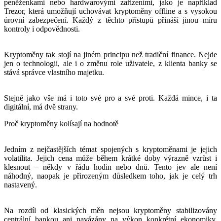
peněženkami nebo hardwarovými zařízeními, jako je například
Trezor, která umožňují uchovávat kryptoměny offline a s vysokou
úrovní zabezpečení. Každý z těchto přístupů přináší jinou míru
kontroly i odpovědnosti.
Kryptoměny tak stojí na jiném principu než tradiční finance. Nejde
jen o technologii, ale i o změnu role uživatele, z klienta banky se
stává správce vlastního majetku.
Stejně jako vše má i toto své pro a své proti. Každá mince, i ta
digitální, má dvě strany.
Proč kryptoměny kolísají na hodnotě
Jedním z nejčastějších témat spojených s kryptoměnami je jejich
volatilita. Jejich cena může během krátké doby výrazně vzrůst i
klesnout – někdy v řádu hodin nebo dnů. Tento jev ale není
náhodný, naopak je přirozeným důsledkem toho, jak je celý trh
nastavený.
Na rozdíl od klasických měn nejsou kryptoměny stabilizovány
centrální bankou ani navázány na výkon konkrétní ekonomiky.