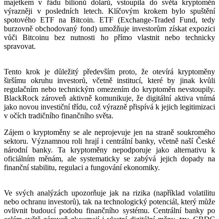
majetkem v řádu bilionů dolarů, vstoupila do světa kryptoměn
výrazněji v posledních letech. Klíčovým krokem bylo spuštění
spotového ETF na Bitcoin. ETF (Exchange-Traded Fund, tedy
burzovně obchodovaný fond) umožňuje investorům získat expozici
vůči Bitcoinu bez nutnosti ho přímo vlastnit nebo technicky
spravovat.
Tento krok je důležitý především proto, že otevírá kryptoměny
širšímu okruhu investorů, včetně institucí, které by jinak kvůli
regulačním nebo technickým omezením do kryptoměn nevstoupily.
BlackRock zároveň aktivně komunikuje, že digitální aktiva vnímá
jako novou investiční třídu, což výrazně přispívá k jejich legitimizaci
v očích tradičního finančního světa.
Zájem o kryptoměny se ale neprojevuje jen na straně soukromého
sektoru. Významnou roli hrají i centrální banky, včetně naší České
národní banky. Ta kryptoměny nepodporuje jako alternativu k
oficiálním měnám, ale systematicky se zabývá jejich dopady na
finanční stabilitu, regulaci a fungování ekonomiky.
Ve svých analýzách upozorňuje jak na rizika (například volatilitu
nebo ochranu investorů), tak na technologický potenciál, který může
ovlivnit budoucí podobu finančního systému. Centrální banky po