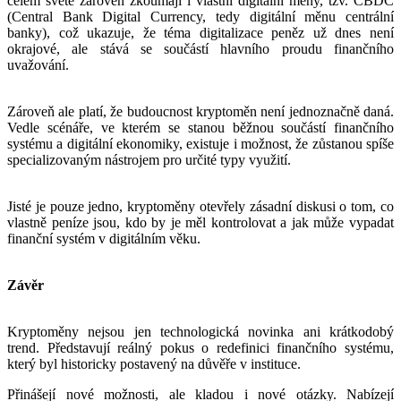
celém světě zároveň zkoumají i vlastní digitální měny, tzv. CBDC
(Central Bank Digital Currency, tedy digitální měnu centrální
banky), což ukazuje, že téma digitalizace peněz už dnes není
okrajové, ale stává se součástí hlavního proudu finančního
uvažování.
Zároveň ale platí, že budoucnost kryptoměn není jednoznačně daná.
Vedle scénáře, ve kterém se stanou běžnou součástí finančního
systému a digitální ekonomiky, existuje i možnost, že zůstanou spíše
specializovaným nástrojem pro určité typy využití.
Jisté je pouze jedno, kryptoměny otevřely zásadní diskusi o tom, co
vlastně peníze jsou, kdo by je měl kontrolovat a jak může vypadat
finanční systém v digitálním věku.
Závěr
Kryptoměny nejsou jen technologická novinka ani krátkodobý
trend. Představují reálný pokus o redefinici finančního systému,
který byl historicky postavený na důvěře v instituce.
Přinášejí nové možnosti, ale kladou i nové otázky. Nabízejí