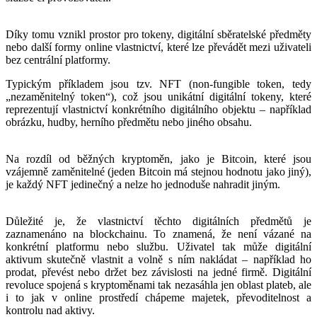
Díky tomu vznikl prostor pro tokeny, digitální sběratelské předměty
nebo další formy online vlastnictví, které lze převádět mezi uživateli
bez centrální platformy.
Typickým příkladem jsou tzv. NFT (non-fungible token, tedy
„nezaměnitelný token“), což jsou unikátní digitální tokeny, které
reprezentují vlastnictví konkrétního digitálního objektu – například
obrázku, hudby, herního předmětu nebo jiného obsahu.
Na rozdíl od běžných kryptoměn, jako je Bitcoin, které jsou
vzájemně zaměnitelné (jeden Bitcoin má stejnou hodnotu jako jiný),
je každý NFT jedinečný a nelze ho jednoduše nahradit jiným.
Důležité je, že vlastnictví těchto digitálních předmětů je
zaznamenáno na blockchainu. To znamená, že není vázané na
konkrétní platformu nebo službu. Uživatel tak může digitální
aktivum skutečně vlastnit a volně s ním nakládat – například ho
prodat, převést nebo držet bez závislosti na jedné firmě. Digitální
revoluce spojená s kryptoměnami tak nezasáhla jen oblast plateb, ale
i to jak v online prostředí chápeme majetek, převoditelnost a
kontrolu nad aktivy.