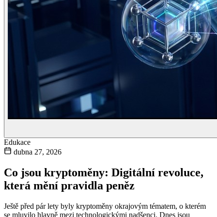
Edukace
dubna 27, 2026
Co jsou kryptoměny: Digitální revoluce,
která mění pravidla peněz
Ještě před pár lety byly kryptoměny okrajovým tématem, o kterém
se mluvilo hlavně mezi technologickými nadšenci. Dnes jsou