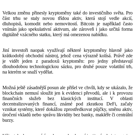
Velkou změnu přinesly kryptoměny také do investičního světa. Pro
část trhu se staly novou třídou aktiv, která stojí vedle akcií,
dluhopisů, komodit nebo nemovitostí. Bitcoin je například často
vnímán jako spekulativní aktivum, ale zároveň i jako určitá forma
digitálně vzácného statku, který má omezenou nabídku.
Jiní investoři naopak využívají některé kryptoměny hlavně jako
krátkodobý obchodní nástroj, jehož cena výrazně kolísá. Právě zde
je vidět jeden z paradoxů kryptoměn: pro jedny představují
dlouhodobou technologickou sázku, pro druhé pouze volatilní trh,
na kterém se snaží vydělat.
Možná ještě zásadnější posun ale přišel ve chvíli, kdy se ukázalo, že
blockchain nemusí sloužit jen k evidenci převodů, ale i k provozu
finančních služeb bez klasických institucí. V oblasti
decentralizovaných financí, známé pod zkratkou DeFi, začaly
vznikat systémy, které dokážou zprostředkovat půjčky, směnu aktiv,
úročení vkladů nebo správu likvidity bez banky, makléře či centrální
burzy.