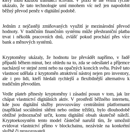
který musí každou transakci schválit. V praxi se ale velmi rychle
ukázalo, že tato technologie umí mnohem víc než jen napodobit
běžný převod peněz v digitální podobě.
Jedním z nejčastěji zmiňovaných využití je mezinárodní převod
hodnoty. V tradičním finančním systému může přeshraniční platba
trvat i několik pracovních dnů, zvlášť pokud prochází přes více
bank a měnových systémů.
Kryptoměny ukázaly, že hodnotu lze převádět napřímo, v řadě
případů během minut, bez ohledu na to, zda se odesílatel a příjemce
nacházejí ve stejné zemi nebo na opačných koncích světa. Právě tato
vlastnost udělala z kryptoměn atraktivní nástroj nejen pro investory,
ale i pro lidi, kteří hledali rychlejší a flexibilnější alternativu k
tradičním převodům.
Vedle plateb přinesly kryptoměny i zásadní posun v tom, jak lze
chápat vlastnictví digitálních aktiv. V prostředí běžného internetu,
kde jsou digitální služby provozovány centrálními platformami
(například sociálními sítěmi nebo online tržišti), bylo dlouhodobě
obtížné jednoznačně určit, komu digitální obsah skutečně náleží.
Kryptoekosystém tento model částečně narušil tím, že umožnil
evidovat vlastnictví přímo v blockchainu, nezávisle na konkrétní
službě či provozovateli.