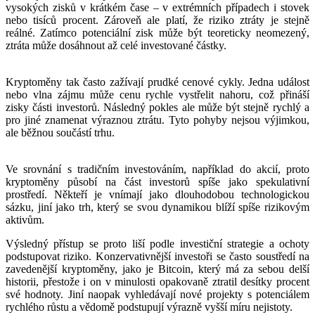
vysokých zisků v krátkém čase – v extrémních případech i stovek
nebo tisíců procent. Zároveň ale platí, že riziko ztráty je stejně
reálné. Zatímco potenciální zisk může být teoreticky neomezený,
ztráta může dosáhnout až celé investované částky.
Kryptoměny tak často zažívají prudké cenové cykly. Jedna událost
nebo vlna zájmu může cenu rychle vystřelit nahoru, což přináší
zisky části investorů. Následný pokles ale může být stejně rychlý a
pro jiné znamenat výraznou ztrátu. Tyto pohyby nejsou výjimkou,
ale běžnou součástí trhu.
Ve srovnání s tradičním investováním, například do akcií, proto
kryptoměny působí na část investorů spíše jako spekulativní
prostředí. Někteří je vnímají jako dlouhodobou technologickou
sázku, jiní jako trh, který se svou dynamikou blíží spíše rizikovým
aktivům.
Výsledný přístup se proto liší podle investiční strategie a ochoty
podstupovat riziko. Konzervativnější investoři se často soustředí na
zavedenější kryptoměny, jako je Bitcoin, který má za sebou delší
historii, přestože i on v minulosti opakovaně ztratil desítky procent
své hodnoty. Jiní naopak vyhledávají nové projekty s potenciálem
rychlého růstu a vědomě podstupují výrazně vyšší míru nejistoty.