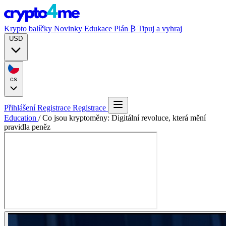
Krypto balíčky
Novinky
Edukace
Plán ₿
Tipuj a vyhraj
USD
cs
Přihlášení
Registrace
Registrace
Education
/
Co jsou kryptoměny: Digitální revoluce, která mění
pravidla peněz