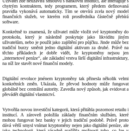
Uživatel zde neuzavírá smlouvu s bankovní institucí, ale interaguje s
chytrým kontraktem, tedy programem, který předem definovaná
pravidla vykonává automaticky. Tím se otevírá zcela nový model
finančních služeb, ve kterém roli prostředníka částečně přebírá
software.
Konkrétně to znamená, že uživatel může vložit své kryptoměny do
protokolu, který je následně poskytuje jako likviditu jiným
uživatelům, nebo je použít jako zajištění pro půjčku. Jinde může bez
tradiční burzy směnit jedno digitální aktivum za druhé. Právě na
těchto příkladech je dobře vidět, že kryptoměny nejsou jen
„internetové peníze“, ale základní vrstva širší digitální infrastruktury,
na níž lze stavět nové finanční modely.
Digitální revoluce jménem kryptoměny tak přinesla několik velmi
konkrétních změn. Ukázala, že převod hodnoty může fungovat
globálně bez centrální autority. Zavedla nový způsob, jak evidovat a
převádět digitální vlastnictví.
Vytvořila novou investiční kategorii, která přitáhla pozornost retailu i
institucí. A zároveň položila základy finančním službám, které
mohou fungovat bez banky v jejich tradiční podobě. Právě proto
dává větší smysl vnímat kryptoměny nejen jako digitální peníze, ale
jako technologii, která zásadně rozšířila možnosti toho, co lze v