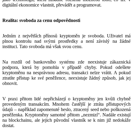
digitální ekonomice vlastnit, převádět a programovat.
Realita: svoboda za cenu odpovědnosti
Jedním z největších přínosů kryptoměn je svoboda. Uživatel má
plnou kontrolu nad svými prostředky a není závislý na žádné
instituci. Tato svoboda má však svou cenu.
Na rozdíl od bankovního systému zde neexistuje zákaznická
podpora, která by pomohla v případě chyby. Pokud odešlete
kryptoměnu na nesprávnou adresu, transakci nelze vrátit. A pokud
ztratíte přístup ke své peněžence, neexistuje žádný způsob, jak jej
obnovit.
V praxi přitom lidé nepřicházejí o kryptoměny jen kvůli chybně
provedeným transakcím. Mnohem častější je ztráta přístupových
údajů – například zapomenuté heslo, ztracený seed nebo poškozená
peněženka. Kryptoměny samotné přitom „nezmizí“. Nadále existují
na blockchainu, ale jejich původní vlastník se k nim již nedokáže
dostat.