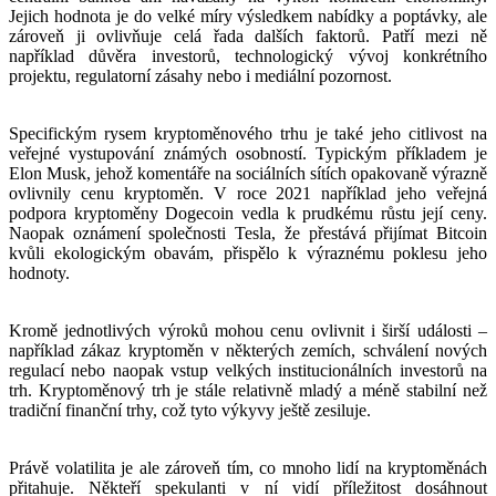
Jejich hodnota je do velké míry výsledkem nabídky a poptávky, ale
zároveň ji ovlivňuje celá řada dalších faktorů. Patří mezi ně
například důvěra investorů, technologický vývoj konkrétního
projektu, regulatorní zásahy nebo i mediální pozornost.
Specifickým rysem kryptoměnového trhu je také jeho citlivost na
veřejné vystupování známých osobností. Typickým příkladem je
Elon Musk, jehož komentáře na sociálních sítích opakovaně výrazně
ovlivnily cenu kryptoměn. V roce 2021 například jeho veřejná
podpora kryptoměny Dogecoin vedla k prudkému růstu její ceny.
Naopak oznámení společnosti Tesla, že přestává přijímat Bitcoin
kvůli ekologickým obavám, přispělo k výraznému poklesu jeho
hodnoty.
Kromě jednotlivých výroků mohou cenu ovlivnit i širší události –
například zákaz kryptoměn v některých zemích, schválení nových
regulací nebo naopak vstup velkých institucionálních investorů na
trh. Kryptoměnový trh je stále relativně mladý a méně stabilní než
tradiční finanční trhy, což tyto výkyvy ještě zesiluje.
Právě volatilita je ale zároveň tím, co mnoho lidí na kryptoměnách
přitahuje. Někteří spekulanti v ní vidí příležitost dosáhnout