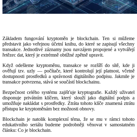
Základem fungování kryptoměn je blockchain. Ten si můžeme
představit jako veřejnou účetní knihu, do které se zapisují všechny
transakce. Jednotlivé záznamy jsou navzájem propojené a vytvářejí
řetězec dat, který je extrémně obtížné zpětně upravit.
Když odešleme kryptoměnu, transakce se rozšíří do sítě, kde ji
ověřují tzv. uzly — počítače, které kontrolují její platnost, včetně
dostupnosti prostředků a správnosti digitálního podpisu. Jakmile je
transakce potvrzena, stává se součástí blockchainu.
Bezpečnost celého systému zajišťuje kryptografie. Každý uživatel
disponuje privátním klíčem, který slouží jako digitální podpis a
umožňuje nakládat s prostředky. Ztráta tohoto klíče znamená ztrátu
přístupu ke kryptoměnám bez možnosti obnovy.
Blockchain je natolik komplexní téma, že se mu v rámci tohoto
edukativního seriálu budeme podrobněji věnovat v samostatném
článku: Co je blockchain.