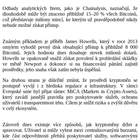
Odhady analytických firem, jako je Chainalysis, naznačují, že
dlouhodobě může být ztraceno přibližně 15–20 % všech Bitcoinů,
což představuje miliony mincí, ke kterým už pravděpodobně nikdy
nebude možné získat přístup.
Známým příkladem je příběh James Howells, který v roce 2013
omylem vyhodil pevný disk obsahující přístup k přibližně 8 000
Bitcoinů. Jejich hodnota dnes dosahuje stovek milionů dolarů.
Howells se opakovaně snažil získat povolení k prohledání skládky
ve městě Newport a dokonce si na financování pátrání zajistil
prostředky, jeho snaha však zatím nebyla úspěšná.
Na druhou stranu je důležité zmínit, že prostředí kryptoměn se
postupně vyvíjí i z hlediska regulace a infrastruktury. V rámci
Evropské unie byl přijat rámec MiCA (Markets in Crypto-Assets),
který zavádí jasnější pravidla pro poskytovatele služeb, ochranu
uživatelů i transparentnost trhu. Cílem je snížit rizika a zvýšit důvěru
v celý ekosystém.
Zároveň dnes existuje více způsobů, jak kryptoměny držet a
spravovat. Uživatel si může vybrat mezi centralizovanými burzami,
kde část odpovědnosti přebírá poskytovatel služby, softwarovými