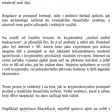
relativně rané fázi.
Regulace se postupně formuje, státy i instituce hledají způsob, jak
tuto technologii začlenit do existujícího finančního systému, a
zároveň roste počet uživatelů i reálných využití.
Na rozdíl od častého tvrzení, že kryptoměny „možná změní
budoucnost“, je přesnější říct, že ji už změnily a mění dál. Podobně
jako byl internet v 90. letech brán jako experiment pro úzkou
skupinu lidí a postupně se stal základní infrastrukturou moderní
společnosti, i kryptoměny procházejí vlastním vývojem. Internet na
svém začátku vypadal úplně jinak než na přelomu tisíciletí, a ještě
více se liší od toho, jak ho známe dnes. Stejným způsobem se vyvíjí
i svět kryptoměn: od jednoduchého převodu hodnoty k širší digitální
ekonomice.
Tento posun je viditelný i na tom, jak se kryptoekosystém postupně
prolíná s tradičním finančním světem. Velké instituce, které k němu
byly dříve skeptické, ho dnes začínají brát vážně.
Například společnost BlackRock, největší správce aktiv na světě s