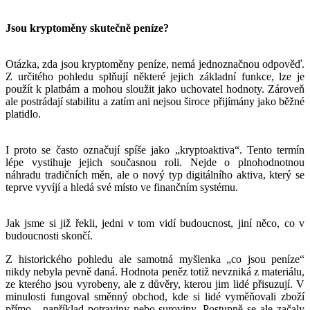
Jsou kryptoměny skutečně peníze?
Otázka, zda jsou kryptoměny peníze, nemá jednoznačnou odpověď.
Z určitého pohledu splňují některé jejich základní funkce, lze je
použít k platbám a mohou sloužit jako uchovatel hodnoty. Zároveň
ale postrádají stabilitu a zatím ani nejsou široce přijímány jako běžné
platidlo.
I proto se často označují spíše jako „kryptoaktiva“. Tento termín
lépe vystihuje jejich současnou roli. Nejde o plnohodnotnou
náhradu tradičních měn, ale o nový typ digitálního aktiva, který se
teprve vyvíjí a hledá své místo ve finančním systému.
Jak jsme si již řekli, jedni v tom vidí budoucnost, jiní něco, co v
budoucnosti skončí.
Z historického pohledu ale samotná myšlenka „co jsou peníze“
nikdy nebyla pevně daná. Hodnota peněz totiž nevzniká z materiálu,
ze kterého jsou vyrobeny, ale z důvěry, kterou jim lidé přisuzují. V
minulosti fungoval směnný obchod, kde si lidé vyměňovali zboží
přímo - například potraviny nebo suroviny. Postupně se ale začaly