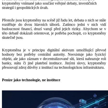
kryptoměny vnímané jako součást veřejné debaty, investičních
strategií i geopolitických úvah.
Přestože jsou kryptoměny na scéně již řadu let, debata o nich se stále
rozděluje do dvou hlavních táborů. Zatímco jedni v nich vidí
budoucnost financí, druzí varují před jejich riziky. Abychom se v
této debatě dokázali orientovat, je potřeba pochopit, co kryptoměny
skutečně jsou.
Kryptoměna je v principu digitální aktivum umožňující převod
hodnoty bez potřeby centrální autority. Neexistuje jako fyzický
objekt, ale jako záznam v decentralizované síti, která nahrazuje roli
banky, státu či jiné platební instituce. Jinými slovy, kryptoměny
přesouvají zdroj důvěry z institucí na technologickou infrastrukturu.
Peníze jako technologie, ne instituce