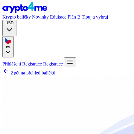
Krypto balíčky
Novinky
Edukace
Plán ₿
Tipuj a vyhraj
USD
cs
Přihlášení
Registrace
Registrace
Zpět na přehled balíčků