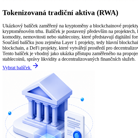
Tokenizovaná tradiční aktiva (RWA)
Ukázkový balíček zaměřený na kryptoměny a blockchainové projekty, kt
kryptoměnovém trhu. Balíček je postavený především na projektech, kt
komodity, nemovitosti nebo stablecoiny, které představují digitální fo
Součástí balíčku jsou zejména Layer 1 projekty, tedy hlavní blockchai
blockchain, a DeFi projekty, které vytvářejí prostředí pro decentralizo
Tento balíček je vhodný jako ukázka přístupu zaměřeného na propojení 
stablecoinů, správy likvidity a decentralizovaných finančních služeb.
Vybrat balíček