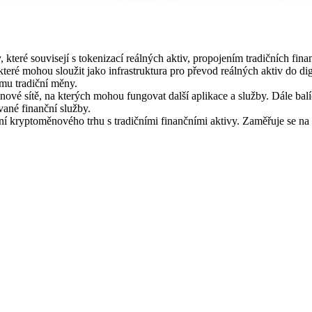
eré souvisejí s tokenizací reálných aktiv, propojením tradičních financ
eré mohou sloužit jako infrastruktura pro převod reálných aktiv do dig
rmu tradiční měny.
nové sítě, na kterých mohou fungovat další aplikace a služby. Dále balí
vané finanční služby.
kryptoměnového trhu s tradičními finančními aktivy. Zaměřuje se na pro