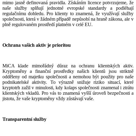
mimo jasně definovaná pravidla. Získáním licence potvrzujeme, že
naše služby splňují jednotné evropské standardy a podléhají
regulačnímu dohledu. Pro klienty to znamená, že využívají služby
společnosti, která v žádném případě nepůsobí na hraně zákona, ale v
plně regulovaném prostředí platném v celé EU.
Ochrana vašich aktiv je prioritou
MiCA klade mimořádný důraz na ochranu klientských aktiv.
Kryptoměny a finanční prostředky našich klientů jsou striktně
odděleny od majetku společnosti a nemohou být použity pro naše
podnikatelské aktivity. To výrazně snižuje riziko situací, které
kryptotrh zažil v minulosti, kdy kolaps společnosti znamenal i ztrátu
klientských vkladů. Pro vás to znamená vyšší úroveň bezpečnosti a
jistotu, že vaše kryptoměny vždy zůstávají vaše.
Transparentní služby