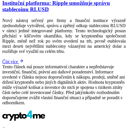
Instituční platforma: Ripple umožňuje správu
stablecoinu RLUSD
Nový nástroj určený pro firmy a finanční instituce výrazně
zjednodušuje vytváření, správu a zpětný odkup stablecoinu RLUSD
v rámci jediné integrované platformy. Tento technologický posun
přichází v klíčovém okamžiku, kdy se kryptoměna společnosti
Ripple, méně než rok po svém uvedení na trh, pevně etablovala
mezi deseti největšími stablecoiny vázanými na americký dolar a
rozšiřuje své využití na celém trhu.
Číst více
Tento článek má pouze informativní charakter a nepředstavuje
investiční, finanční, právní ani daňové poradenství. Informace
uvedené v článku nejsou doporučením k nákupu, prodeji, směně ani
držení kryptoměn nebo jiných digitálních aktiv. Hodnota kryptoměn
může výrazně kolísat a investice do nich je spojena s rizikem ztráty
části nebo celé investované částky. Před jakýmkoliv rozhodnutím
doporučujeme zvážit vlastní finanční situaci a případně se poradit s
odborníkem.