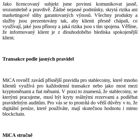
Jako licencovaný subjekt jsme povinni komunikovat jasně,
srozumitelně a pravdivě. Žádné nejasné podmínky, skrytá rizika ani
marketingové sliby garantovaných výnosů. Všechny produkty a
služby jsou prezentovány tak, aby klienti přesně chápali, co
využívají, jaké jsou přínosy a jaká rizika jsou s tím spojena. Věříme,
že informovaný klient je z dlouhodobého hlediska spokojenější
klient.
Transakce podle jasných pravidel
MiCA rovněž zavádí přísnější pravidla pro stablecoiny, které mnoho
klientů využívá pro každodenní transakce nebo jako most mezi
kryptoměnami a fiat měnami. V praxi to znamená, že stablecoiny, se
kterými pracujeme, musí být kryty reálnými rezervami a podléhat
pravidelným auditům. Pro vás se to promítá do větší důvěry v to, že
digitální peníze, které používáte, mají skutečnou hodnotu i mimo
blockchain.
MiCA stručně