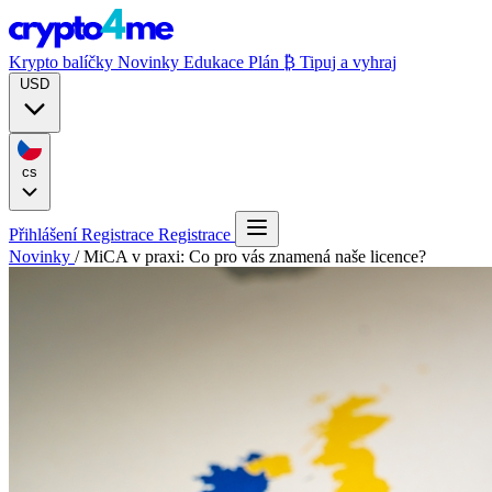
Krypto balíčky
Novinky
Edukace
Plán ₿
Tipuj a vyhraj
USD
cs
Přihlášení
Registrace
Registrace
Novinky
/
MiCA v praxi: Co pro vás znamená naše licence?