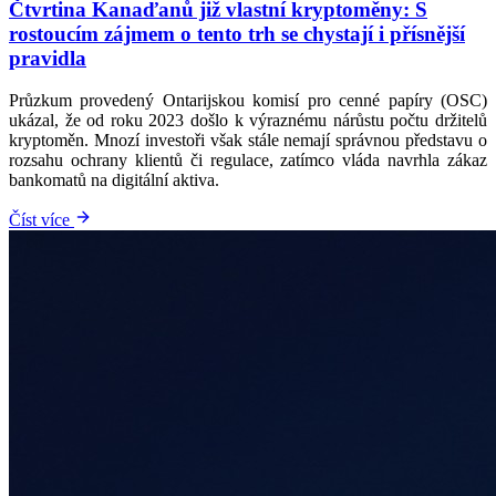
Čtvrtina Kanaďanů již vlastní kryptoměny: S
rostoucím zájmem o tento trh se chystají i přísnější
pravidla
Průzkum provedený Ontarijskou komisí pro cenné papíry (OSC)
ukázal, že od roku 2023 došlo k výraznému nárůstu počtu držitelů
kryptoměn. Mnozí investoři však stále nemají správnou představu o
rozsahu ochrany klientů či regulace, zatímco vláda navrhla zákaz
bankomatů na digitální aktiva.
Číst více