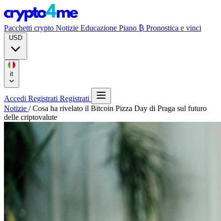
Pacchetti crypto
Notizie
Educazione
Piano ₿
Pronostica e vinci
USD
it
Accedi
Registrati
Registrati
Notizie
/
Cosa ha rivelato il Bitcoin Pizza Day di Praga sul futuro
delle criptovalute