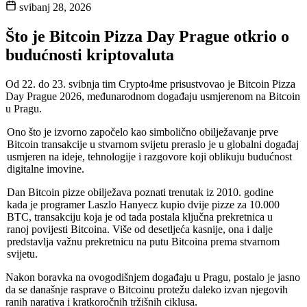
svibanj 28, 2026
Što je Bitcoin Pizza Day Prague otkrio o
budućnosti kriptovaluta
Od 22. do 23. svibnja tim Crypto4me prisustvovao je Bitcoin Pizza
Day Prague 2026, međunarodnom događaju usmjerenom na Bitcoin
u Pragu.
Ono što je izvorno započelo kao simbolično obilježavanje prve
Bitcoin transakcije u stvarnom svijetu preraslo je u globalni događaj
usmjeren na ideje, tehnologije i razgovore koji oblikuju budućnost
digitalne imovine.
Dan Bitcoin pizze obilježava poznati trenutak iz 2010. godine
kada je programer Laszlo Hanyecz kupio dvije pizze za 10.000
BTC, transakciju koja je od tada postala ključna prekretnica u
ranoj povijesti Bitcoina. Više od desetljeća kasnije, ona i dalje
predstavlja važnu prekretnicu na putu Bitcoina prema stvarnom
svijetu.
Nakon boravka na ovogodišnjem događaju u Pragu, postalo je jasno
da se današnje rasprave o Bitcoinu protežu daleko izvan njegovih
ranih narativa i kratkoročnih tržišnih ciklusa.