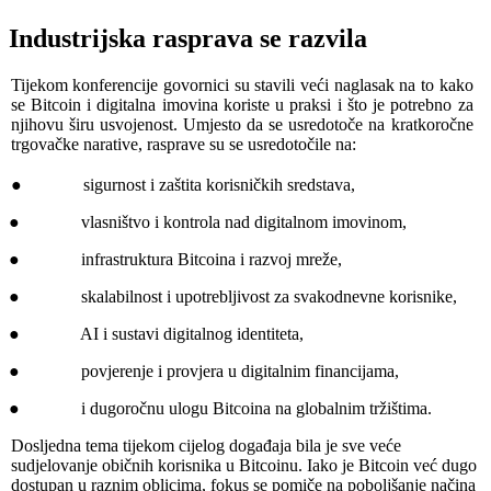
Industrijska rasprava se razvila
Tijekom konferencije govornici su stavili veći naglasak na to kako
se Bitcoin i digitalna imovina koriste u praksi i što je potrebno za
njihovu širu usvojenost. Umjesto da se usredotoče na kratkoročne
trgovačke narative, rasprave su se usredotočile na:
● sigurnost i zaštita korisničkih sredstava,
● vlasništvo i kontrola nad digitalnom imovinom,
● infrastruktura Bitcoina i razvoj mreže,
● skalabilnost i upotrebljivost za svakodnevne korisnike,
● AI i sustavi digitalnog identiteta,
● povjerenje i provjera u digitalnim financijama,
● i dugoročnu ulogu Bitcoina na globalnim tržištima.
Dosljedna tema tijekom cijelog događaja bila je sve veće
sudjelovanje običnih korisnika u Bitcoinu. Iako je Bitcoin već dugo
dostupan u raznim oblicima, fokus se pomiče na poboljšanje načina