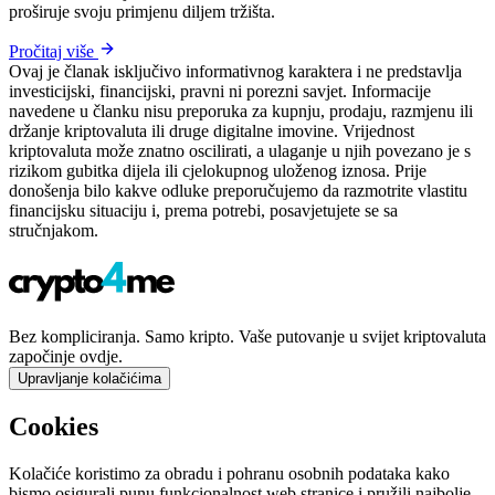
proširuje svoju primjenu diljem tržišta.
Pročitaj više
Ovaj je članak isključivo informativnog karaktera i ne predstavlja
investicijski, financijski, pravni ni porezni savjet. Informacije
navedene u članku nisu preporuka za kupnju, prodaju, razmjenu ili
držanje kriptovaluta ili druge digitalne imovine. Vrijednost
kriptovaluta može znatno oscilirati, a ulaganje u njih povezano je s
rizikom gubitka dijela ili cjelokupnog uloženog iznosa. Prije
donošenja bilo kakve odluke preporučujemo da razmotrite vlastitu
financijsku situaciju i, prema potrebi, posavjetujete se sa
stručnjakom.
Bez kompliciranja. Samo kripto. Vaše putovanje u svijet kriptovaluta
započinje ovdje.
Upravljanje kolačićima
Cookies
Kolačiće koristimo za obradu i pohranu osobnih podataka kako
bismo osigurali punu funkcionalnost web stranice i pružili najbolje