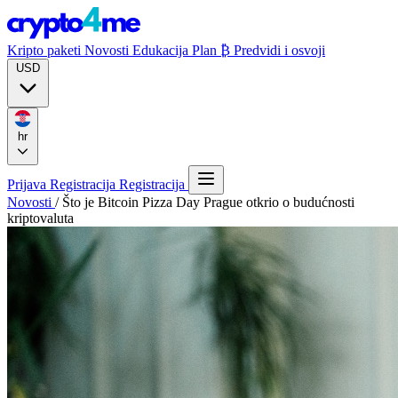
Kripto paketi
Novosti
Edukacija
Plan ₿
Predvidi i osvoji
USD
hr
Prijava
Registracija
Registracija
Novosti
/
Što je Bitcoin Pizza Day Prague otkrio o budućnosti
kriptovaluta