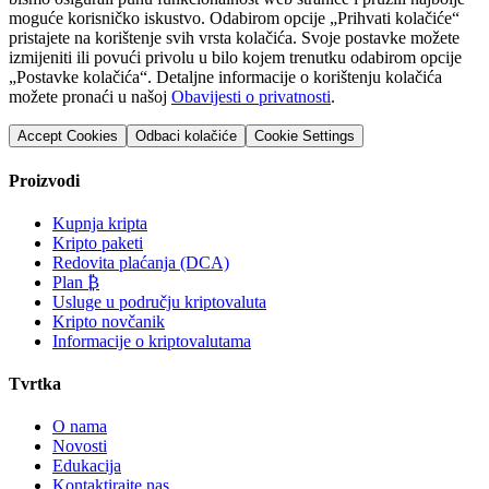
moguće korisničko iskustvo. Odabirom opcije „Prihvati kolačiće“
pristajete na korištenje svih vrsta kolačića. Svoje postavke možete
izmijeniti ili povući privolu u bilo kojem trenutku odabirom opcije
„Postavke kolačića“. Detaljne informacije o korištenju kolačića
možete pronaći u našoj
Obavijesti o privatnosti
.
Accept Cookies
Odbaci kolačiće
Cookie Settings
Proizvodi
Kupnja kripta
Kripto paketi
Redovita plaćanja (DCA)
Plan ₿
Usluge u području kriptovaluta
Kripto novčanik
Informacije o kriptovalutama
Tvrtka
O nama
Novosti
Edukacija
Kontaktirajte nas