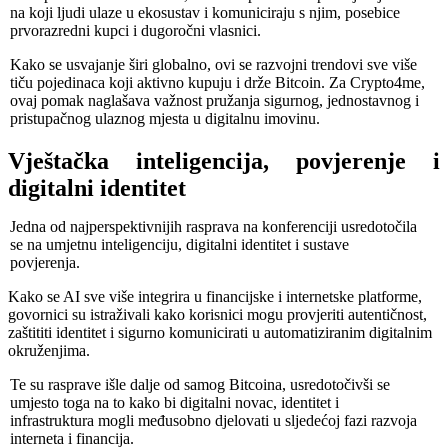
na koji ljudi ulaze u ekosustav i komuniciraju s njim, posebice
prvorazredni kupci i dugoročni vlasnici.
Kako se usvajanje širi globalno, ovi se razvojni trendovi sve više
tiču pojedinaca koji aktivno kupuju i drže Bitcoin. Za Crypto4me,
ovaj pomak naglašava važnost pružanja sigurnog, jednostavnog i
pristupačnog ulaznog mjesta u digitalnu imovinu.
Vještačka inteligencija, povjerenje i
digitalni identitet
Jedna od najperspektivnijih rasprava na konferenciji usredotočila
se na umjetnu inteligenciju, digitalni identitet i sustave
povjerenja.
Kako se AI sve više integrira u financijske i internetske platforme,
govornici su istraživali kako korisnici mogu provjeriti autentičnost,
zaštititi identitet i sigurno komunicirati u automatiziranim digitalnim
okruženjima.
Te su rasprave išle dalje od samog Bitcoina, usredotočivši se
umjesto toga na to kako bi digitalni novac, identitet i
infrastruktura mogli međusobno djelovati u sljedećoj fazi razvoja
interneta i financija.