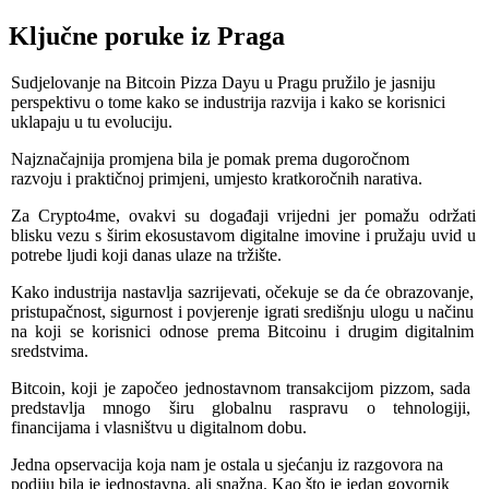
Ključne poruke iz Praga
Sudjelovanje na Bitcoin Pizza Dayu u Pragu pružilo je jasniju
perspektivu o tome kako se industrija razvija i kako se korisnici
uklapaju u tu evoluciju.
Najznačajnija promjena bila je pomak prema dugoročnom
razvoju i praktičnoj primjeni, umjesto kratkoročnih narativa.
Za Crypto4me, ovakvi su događaji vrijedni jer pomažu održati
blisku vezu s širim ekosustavom digitalne imovine i pružaju uvid u
potrebe ljudi koji danas ulaze na tržište.
Kako industrija nastavlja sazrijevati, očekuje se da će obrazovanje,
pristupačnost, sigurnost i povjerenje igrati središnju ulogu u načinu
na koji se korisnici odnose prema Bitcoinu i drugim digitalnim
sredstvima.
Bitcoin, koji je započeo jednostavnom transakcijom pizzom, sada
predstavlja mnogo širu globalnu raspravu o tehnologiji,
financijama i vlasništvu u digitalnom dobu.
Jedna opservacija koja nam je ostala u sjećanju iz razgovora na
podiju bila je jednostavna, ali snažna. Kao što je jedan govornik