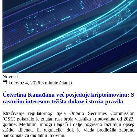
Novosti
kolovoz 4, 2026
3 minute čitanja
Četvrtina Kanađana već posjeduje kriptoimovinu: S
rastućim interesom tržišta dolaze i stroža pravila
Istraživanje regulatornog tijela Ontario Securities Commission
(OSC) pokazalo je znatan rast broja vlasnika kriptovaluta od 2023.
godine. Međutim, mnogi ulagači i dalje pogrešno razumiju opseg
zaštite klijenata ili regulacije, dok je vlada predložila zabranu
bankomata za digitalnu imovinu.