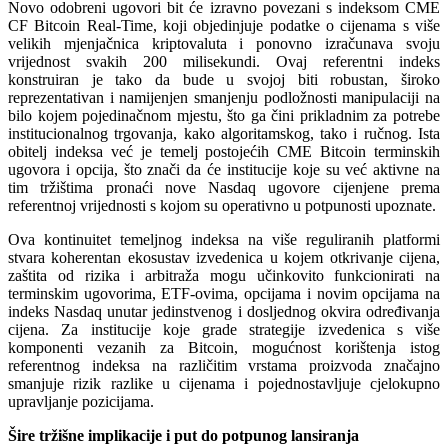
Novo odobreni ugovori bit će izravno povezani s indeksom CME
CF Bitcoin Real-Time, koji objedinjuje podatke o cijenama s više
velikih mjenjačnica kriptovaluta i ponovno izračunava svoju
vrijednost svakih 200 milisekundi. Ovaj referentni indeks
konstruiran je tako da bude u svojoj biti robustan, široko
reprezentativan i namijenjen smanjenju podložnosti manipulaciji na
bilo kojem pojedinačnom mjestu, što ga čini prikladnim za potrebe
institucionalnog trgovanja, kako algoritamskog, tako i ručnog. Ista
obitelj indeksa već je temelj postojećih CME Bitcoin terminskih
ugovora i opcija, što znači da će institucije koje su već aktivne na
tim tržištima pronaći nove Nasdaq ugovore cijenjene prema
referentnoj vrijednosti s kojom su operativno u potpunosti upoznate.
Ova kontinuitet temeljnog indeksa na više reguliranih platformi
stvara koherentan ekosustav izvedenica u kojem otkrivanje cijena,
zaštita od rizika i arbitraža mogu učinkovito funkcionirati na
terminskim ugovorima, ETF-ovima, opcijama i novim opcijama na
indeks Nasdaq unutar jedinstvenog i dosljednog okvira određivanja
cijena. Za institucije koje grade strategije izvedenica s više
komponenti vezanih za Bitcoin, mogućnost korištenja istog
referentnog indeksa na različitim vrstama proizvoda značajno
smanjuje rizik razlike u cijenama i pojednostavljuje cjelokupno
upravljanje pozicijama.
Šire tržišne implikacije i put do potpunog lansiranja