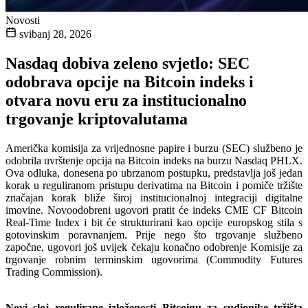
Novosti
svibanj 28, 2026
Nasdaq dobiva zeleno svjetlo: SEC
odobrava opcije na Bitcoin indeks i
otvara novu eru za institucionalno
trgovanje kriptovalutama
Američka komisija za vrijednosne papire i burzu (SEC) službeno je
odobrila uvrštenje opcija na Bitcoin indeks na burzu Nasdaq PHLX.
Ova odluka, donesena po ubrzanom postupku, predstavlja još jedan
korak u reguliranom pristupu derivatima na Bitcoin i pomiče tržište
značajan korak bliže široj institucionalnoj integraciji digitalne
imovine. Novoodobreni ugovori pratit će indeks CME CF Bitcoin
Real-Time Index i bit će strukturirani kao opcije europskog stila s
gotovinskim poravnanjem. Prije nego što trgovanje službeno
započne, ugovori još uvijek čekaju konačno odobrenje Komisije za
trgovanje robnim terminskim ugovorima (Commodity Futures
Trading Commission).
Novi sloj regulirane izloženosti Bitcoinu za sudionike tržišta