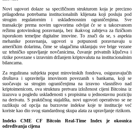
Novi ugovori dolaze sa specifičnom strukturom koja je precizno
prilagođena potrebama institucionalnih klijenata koji posluju pod
strogim regulatornim i usklađenosnim ograničenjima. Sve
transakcije prema novim ugovorima odvijat će se u takozvanom
režimu gotovinskog poravnanja, bez ikakvog zahtjeva za fizičkom
isporukom temeljne digitalne imovine. To znači da se, s aspekta
mehanike poravnanja, ugovori u potpunosti poravnavaju u
američkim dolarima, čime se ulagačima uklanjaju sve brige vezane
uz tehničko upravljanje novčanicima, čuvanje privatnih ključeva i
rizike povezane s izravnim držanjem kriptovaluta na institucionalnim
bilancama.
Za regulirana subjekta poput mirovinskih fondova, osiguravajućih
društava i upravitelja imovinom povezanih s bankama, koji se
suočavaju sa strogim ograničenjima na izravno vlasništvo nad
kriptoimenicom, ova struktura pretvara izloženost cijeni Bitcoina iz
izazova u pogledu usklađenosti s propisima u jednostavnu poziciju
na derivatu. S praktičnog stajališta, novi ugovori operativno se ne
razlikuju od opcija na burzovne indekse koje te institucije već
koriste kao dio svog standardnog skupa alata za upravljanje rizikom.
Indeks CME CF Bitcoin Real-Time Index je okosnica
određivanja cijena