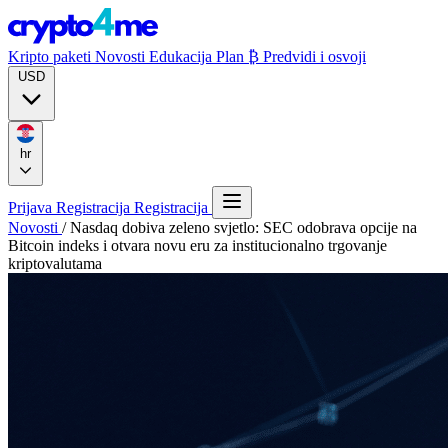
Kripto paketi
Novosti
Edukacija
Plan ₿
Predvidi i osvoji
USD
hr
Prijava
Registracija
Registracija
Novosti
/
Nasdaq dobiva zeleno svjetlo: SEC odobrava opcije na
Bitcoin indeks i otvara novu eru za institucionalno trgovanje
kriptovalutama