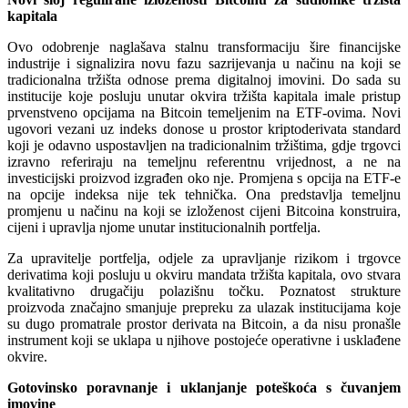
kapitala
Ovo odobrenje naglašava stalnu transformaciju šire financijske
industrije i signalizira novu fazu sazrijevanja u načinu na koji se
tradicionalna tržišta odnose prema digitalnoj imovini. Do sada su
institucije koje posluju unutar okvira tržišta kapitala imale pristup
prvenstveno opcijama na Bitcoin temeljenim na ETF-ovima. Novi
ugovori vezani uz indeks donose u prostor kriptoderivata standard
koji je odavno uspostavljen na tradicionalnim tržištima, gdje trgovci
izravno referiraju na temeljnu referentnu vrijednost, a ne na
investicijski proizvod izgrađen oko nje. Promjena s opcija na ETF-e
na opcije indeksa nije tek tehnička. Ona predstavlja temeljnu
promjenu u načinu na koji se izloženost cijeni Bitcoina konstruira,
cijeni i upravlja njome unutar institucionalnih portfelja.
Za upravitelje portfelja, odjele za upravljanje rizikom i trgovce
derivatima koji posluju u okviru mandata tržišta kapitala, ovo stvara
kvalitativno drugačiju polazišnu točku. Poznatost strukture
proizvoda značajno smanjuje prepreku za ulazak institucijama koje
su dugo promatrale prostor derivata na Bitcoin, a da nisu pronašle
instrument koji se uklapa u njihove postojeće operativne i usklađene
okvire.
Gotovinsko poravnanje i uklanjanje poteškoća s čuvanjem
imovine