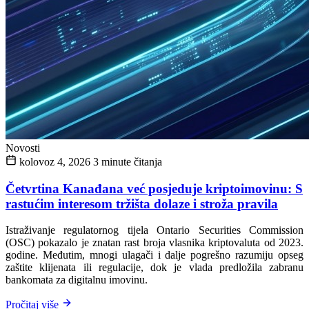
Novosti
kolovoz 4, 2026
3 minute čitanja
Četvrtina Kanađana već posjeduje kriptoimovinu: S
rastućim interesom tržišta dolaze i stroža pravila
Istraživanje regulatornog tijela Ontario Securities Commission
(OSC) pokazalo je znatan rast broja vlasnika kriptovaluta od 2023.
godine. Međutim, mnogi ulagači i dalje pogrešno razumiju opseg
zaštite klijenata ili regulacije, dok je vlada predložila zabranu
bankomata za digitalnu imovinu.
Pročitaj više