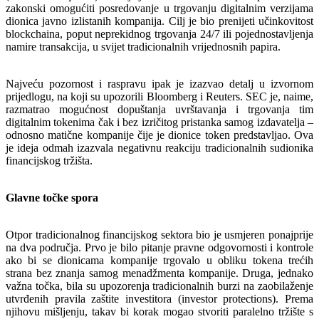
zakonski omogućiti posredovanje u trgovanju digitalnim verzijama
dionica javno izlistanih kompanija. Cilj je bio prenijeti učinkovitost
blockchaina, poput neprekidnog trgovanja 24/7 ili pojednostavljenja
namire transakcija, u svijet tradicionalnih vrijednosnih papira.
Najveću pozornost i raspravu ipak je izazvao detalj u izvornom
prijedlogu, na koji su upozorili Bloomberg i Reuters. SEC je, naime,
razmatrao mogućnost dopuštanja uvrštavanja i trgovanja tim
digitalnim tokenima čak i bez izričitog pristanka samog izdavatelja –
odnosno matične kompanije čije je dionice token predstavljao. Ova
je ideja odmah izazvala negativnu reakciju tradicionalnih sudionika
financijskog tržišta.
Glavne točke spora
Otpor tradicionalnog financijskog sektora bio je usmjeren ponajprije
na dva područja. Prvo je bilo pitanje pravne odgovornosti i kontrole
ako bi se dionicama kompanije trgovalo u obliku tokena trećih
strana bez znanja samog menadžmenta kompanije. Druga, jednako
važna točka, bila su upozorenja tradicionalnih burzi na zaobilaženje
utvrđenih pravila zaštite investitora (investor protections). Prema
njihovu mišljenju, takav bi korak mogao stvoriti paralelno tržište s