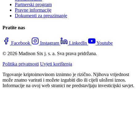
Partnerski program
Pravne informacije
Dokumenti za preuzimanje
Pratite nas
Facebook
Instagram
LinkedIn
Youtube
© 2026 Madison Six j. s. a. Sva prava pridržana.
Politika privatnosti
Uvjeti korištenja
Trgovanje kriptoimovinom iznimno je rizično. Njihova vrijednost
može znatno varirati i možete izgubiti dio ili cijeli uloženi iznos.
Informacije na ovoj web stranici ne predstavljaju investicijski savjet.