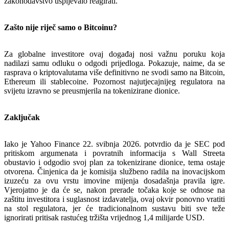
zakonodavstvo uspijevalo reagirati.
Zašto nije riječ samo o Bitcoinu?
Za globalne investitore ovaj događaj nosi važnu poruku koja
nadilazi samu odluku o odgodi prijedloga. Pokazuje, naime, da se
rasprava o kriptovalutama više definitivno ne svodi samo na Bitcoin,
Ethereum ili stablecoine. Pozornost najutjecajnijeg regulatora na
svijetu izravno se preusmjerila na tokenizirane dionice.
Zaključak
Iako je Yahoo Finance 22. svibnja 2026. potvrdio da je SEC pod
pritiskom argumenata i povratnih informacija s Wall Streeta
obustavio i odgodio svoj plan za tokenizirane dionice, tema ostaje
otvorena. Činjenica da je komisija službeno radila na inovacijskom
izuzeću za ovu vrstu imovine mijenja dosadašnja pravila igre.
Vjerojatno je da će se, nakon prerade točaka koje se odnose na
zaštitu investitora i suglasnost izdavatelja, ovaj okvir ponovno vratiti
na stol regulatora, jer će tradicionalnom sustavu biti sve teže
ignorirati pritisak rastućeg tržišta vrijednog 1,4 milijarde USD.