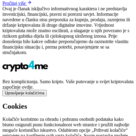
Pročitaj više
Ovaj je članak isključivo informativnog karaktera i ne predstavlja
investicijski, financijski, pravni ni porezni savjet. Informacije
navedene u članku nisu preporuka za kupnju, prodaju, razmjenu ili
držanje kriptovaluta ili druge digitalne imovine. Vrijednost
kriptovaluta može znatno oscilirati, a ulaganje u njih povezano je s
rizikom gubitka dijela ili cjelokupnog uloženog iznosa. Prije
donošenja bilo kakve odluke preporučujemo da razmotrite vlastitu
financijsku situaciju i, prema potrebi, posavjetujete se sa
stručnjakom.
Bez kompliciranja. Samo kripto. Vaše putovanje u svijet kriptovaluta
započinje ovdje.
Upravljanje kolačićima
Cookies
Kolačiće koristimo za obradu i pohranu osobnih podataka kako
bismo osigurali punu funkcionalnost web stranice i pružili najbolje
moguće korisničko iskustvo. Odabirom opcije „Prihvati kolačiće“
pristajete na korištenje svih vrsta kolačića. Svoje postavke možete