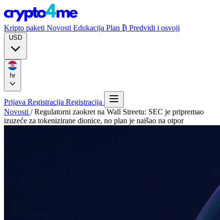
Kripto paketi
Novosti
Edukacija
Plan ₿
Predvidi i osvoji
USD
hr
Prijava
Registracija
Registracija
Novosti
/
Regulatorni zaokret na Wall Streetu: SEC je pripremao
izuzeće za tokenizirane dionice, no plan je naišao na otpor