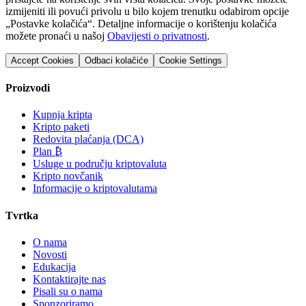
izmijeniti ili povući privolu u bilo kojem trenutku odabirom opcije
„Postavke kolačića“. Detaljne informacije o korištenju kolačića
možete pronaći u našoj
Obavijesti o privatnosti
.
Accept Cookies
Odbaci kolačiće
Cookie Settings
Proizvodi
Kupnja kripta
Kripto paketi
Redovita plaćanja (DCA)
Plan ₿
Usluge u području kriptovaluta
Kripto novčanik
Informacije o kriptovalutama
Tvrtka
O nama
Novosti
Edukacija
Kontaktirajte nas
Pisali su o nama
Sponzoriramo