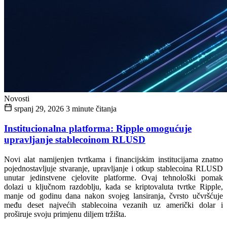
Novosti
srpanj 29, 2026
3 minute čitanja
Institucionalna platforma: Ripple omogućuje
upravljanje stablecoinom RLUSD
Novi alat namijenjen tvrtkama i financijskim institucijama znatno
pojednostavljuje stvaranje, upravljanje i otkup stablecoina RLUSD
unutar jedinstvene cjelovite platforme. Ovaj tehnološki pomak
dolazi u ključnom razdoblju, kada se kriptovaluta tvrtke Ripple,
manje od godinu dana nakon svojeg lansiranja, čvrsto učvršćuje
među deset najvećih stablecoina vezanih uz američki dolar i
proširuje svoju primjenu diljem tržišta.