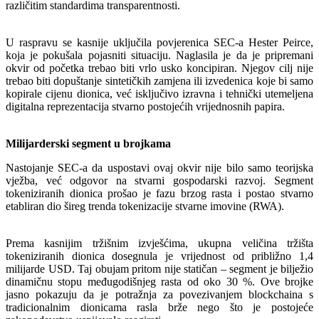
različitim standardima transparentnosti.
U raspravu se kasnije uključila povjerenica SEC-a Hester Peirce,
koja je pokušala pojasniti situaciju. Naglasila je da je pripremani
okvir od početka trebao biti vrlo usko koncipiran. Njegov cilj nije
trebao biti dopuštanje sintetičkih zamjena ili izvedenica koje bi samo
kopirale cijenu dionica, već isključivo izravna i tehnički utemeljena
digitalna reprezentacija stvarno postojećih vrijednosnih papira.
Milijarderski segment u brojkama
Nastojanje SEC-a da uspostavi ovaj okvir nije bilo samo teorijska
vježba, već odgovor na stvarni gospodarski razvoj. Segment
tokeniziranih dionica prošao je fazu brzog rasta i postao stvarno
etabliran dio šireg trenda tokenizacije stvarne imovine (RWA).
Prema kasnijim tržišnim izvješćima, ukupna veličina tržišta
tokeniziranih dionica dosegnula je vrijednost od približno 1,4
milijarde USD. Taj obujam pritom nije statičan – segment je bilježio
dinamičnu stopu međugodišnjeg rasta od oko 30 %. Ove brojke
jasno pokazuju da je potražnja za povezivanjem blockchaina s
tradicionalnim dionicama rasla brže nego što je postojeće