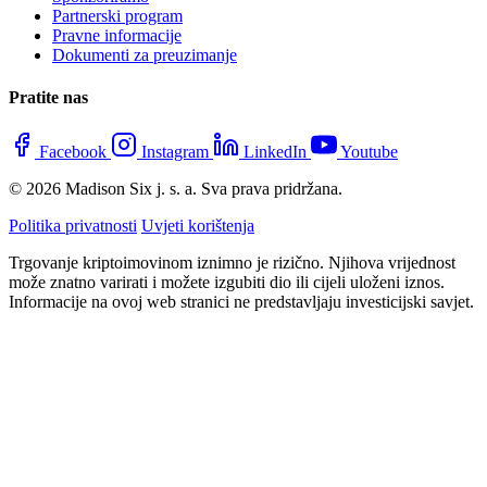
Partnerski program
Pravne informacije
Dokumenti za preuzimanje
Pratite nas
Facebook
Instagram
LinkedIn
Youtube
© 2026 Madison Six j. s. a. Sva prava pridržana.
Politika privatnosti
Uvjeti korištenja
Trgovanje kriptoimovinom iznimno je rizično. Njihova vrijednost
može znatno varirati i možete izgubiti dio ili cijeli uloženi iznos.
Informacije na ovoj web stranici ne predstavljaju investicijski savjet.