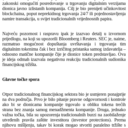
zakonski omogućiti posredovanje u trgovanju digitalnim verzijama
dionica javno izlistanih kompanija. Cilj je bio prenijeti učinkovitost
blockchaina, poput neprekidnog trgovanja 24/7 ili pojednostavljenja
namire transakcija, u svijet tradicionalnih vrijednosnih papira.
Najveću pozornost i raspravu ipak je izazvao detalj u izvornom
prijedlogu, na koji su upozorili Bloomberg i Reuters. SEC je, naime,
razmatrao mogućnost dopuštanja uvrštavanja i trgovanja tim
digitalnim tokenima čak i bez izričitog pristanka samog izdavatelja –
odnosno matične kompanije čije je dionice token predstavljao. Ova
je ideja odmah izazvala negativnu reakciju tradicionalnih sudionika
financijskog tržišta.
Glavne točke spora
Otpor tradicionalnog financijskog sektora bio je usmjeren ponajprije
na dva područja. Prvo je bilo pitanje pravne odgovornosti i kontrole
ako bi se dionicama kompanije trgovalo u obliku tokena trećih
strana bez znanja samog menadžmenta kompanije. Druga, jednako
važna točka, bila su upozorenja tradicionalnih burzi na zaobilaženje
utvrđenih pravila zaštite investitora (investor protections). Prema
njihovu mišljenju, takav bi korak mogao stvoriti paralelno tržište s