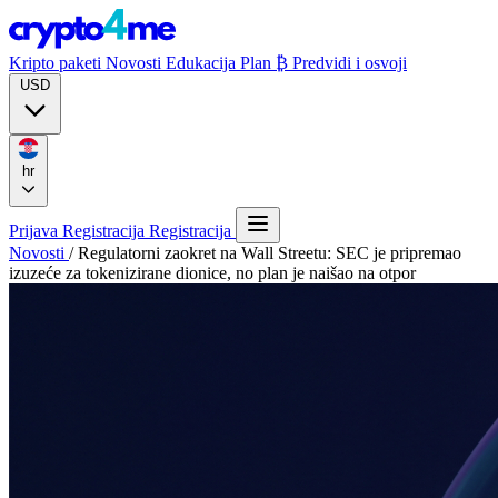
Kripto paketi
Novosti
Edukacija
Plan ₿
Predvidi i osvoji
USD
hr
Prijava
Registracija
Registracija
Novosti
/
Regulatorni zaokret na Wall Streetu: SEC je pripremao
izuzeće za tokenizirane dionice, no plan je naišao na otpor