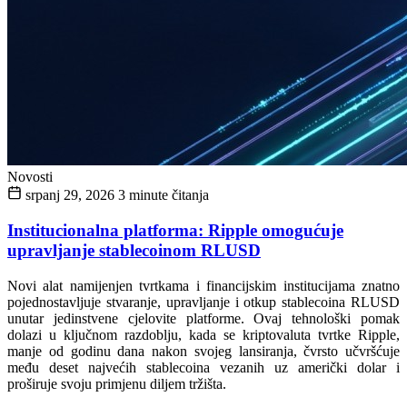
Novosti
srpanj 29, 2026
3 minute čitanja
Institucionalna platforma: Ripple omogućuje
upravljanje stablecoinom RLUSD
Novi alat namijenjen tvrtkama i financijskim institucijama znatno
pojednostavljuje stvaranje, upravljanje i otkup stablecoina RLUSD
unutar jedinstvene cjelovite platforme. Ovaj tehnološki pomak
dolazi u ključnom razdoblju, kada se kriptovaluta tvrtke Ripple,
manje od godinu dana nakon svojeg lansiranja, čvrsto učvršćuje
među deset najvećih stablecoina vezanih uz američki dolar i
proširuje svoju primjenu diljem tržišta.