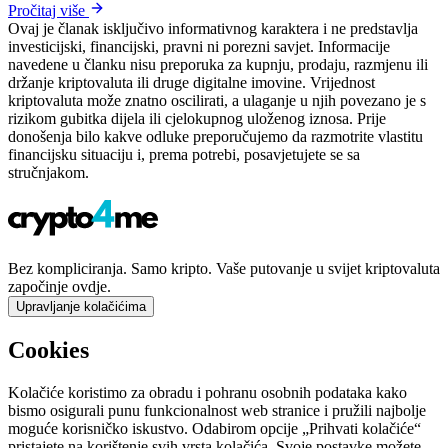
Pročitaj više
Ovaj je članak isključivo informativnog karaktera i ne predstavlja
investicijski, financijski, pravni ni porezni savjet. Informacije
navedene u članku nisu preporuka za kupnju, prodaju, razmjenu ili
držanje kriptovaluta ili druge digitalne imovine. Vrijednost
kriptovaluta može znatno oscilirati, a ulaganje u njih povezano je s
rizikom gubitka dijela ili cjelokupnog uloženog iznosa. Prije
donošenja bilo kakve odluke preporučujemo da razmotrite vlastitu
financijsku situaciju i, prema potrebi, posavjetujete se sa
stručnjakom.
Bez kompliciranja. Samo kripto. Vaše putovanje u svijet kriptovaluta
započinje ovdje.
Upravljanje kolačićima
Cookies
Kolačiće koristimo za obradu i pohranu osobnih podataka kako
bismo osigurali punu funkcionalnost web stranice i pružili najbolje
moguće korisničko iskustvo. Odabirom opcije „Prihvati kolačiće“
pristajete na korištenje svih vrsta kolačića. Svoje postavke možete