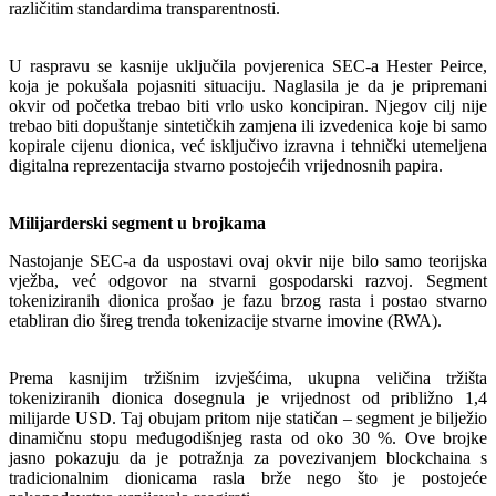
različitim standardima transparentnosti.
U raspravu se kasnije uključila povjerenica SEC-a Hester Peirce,
koja je pokušala pojasniti situaciju. Naglasila je da je pripremani
okvir od početka trebao biti vrlo usko koncipiran. Njegov cilj nije
trebao biti dopuštanje sintetičkih zamjena ili izvedenica koje bi samo
kopirale cijenu dionica, već isključivo izravna i tehnički utemeljena
digitalna reprezentacija stvarno postojećih vrijednosnih papira.
Milijarderski segment u brojkama
Nastojanje SEC-a da uspostavi ovaj okvir nije bilo samo teorijska
vježba, već odgovor na stvarni gospodarski razvoj. Segment
tokeniziranih dionica prošao je fazu brzog rasta i postao stvarno
etabliran dio šireg trenda tokenizacije stvarne imovine (RWA).
Prema kasnijim tržišnim izvješćima, ukupna veličina tržišta
tokeniziranih dionica dosegnula je vrijednost od približno 1,4
milijarde USD. Taj obujam pritom nije statičan – segment je bilježio
dinamičnu stopu međugodišnjeg rasta od oko 30 %. Ove brojke
jasno pokazuju da je potražnja za povezivanjem blockchaina s
tradicionalnim dionicama rasla brže nego što je postojeće