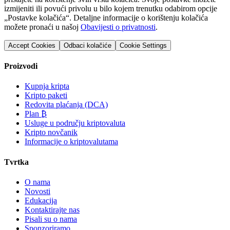
izmijeniti ili povući privolu u bilo kojem trenutku odabirom opcije
„Postavke kolačića“. Detaljne informacije o korištenju kolačića
možete pronaći u našoj
Obavijesti o privatnosti
.
Accept Cookies
Odbaci kolačiće
Cookie Settings
Proizvodi
Kupnja kripta
Kripto paketi
Redovita plaćanja (DCA)
Plan ₿
Usluge u području kriptovaluta
Kripto novčanik
Informacije o kriptovalutama
Tvrtka
O nama
Novosti
Edukacija
Kontaktirajte nas
Pisali su o nama
Sponzoriramo