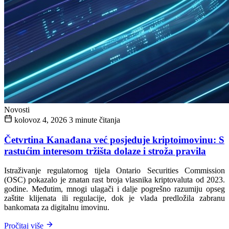
Novosti
kolovoz 4, 2026
3 minute čitanja
Četvrtina Kanađana već posjeduje kriptoimovinu: S
rastućim interesom tržišta dolaze i stroža pravila
Istraživanje regulatornog tijela Ontario Securities Commission
(OSC) pokazalo je znatan rast broja vlasnika kriptovaluta od 2023.
godine. Međutim, mnogi ulagači i dalje pogrešno razumiju opseg
zaštite klijenata ili regulacije, dok je vlada predložila zabranu
bankomata za digitalnu imovinu.
Pročitaj više