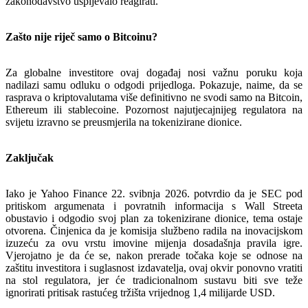
zakonodavstvo uspijevalo reagirati.
Zašto nije riječ samo o Bitcoinu?
Za globalne investitore ovaj događaj nosi važnu poruku koja
nadilazi samu odluku o odgodi prijedloga. Pokazuje, naime, da se
rasprava o kriptovalutama više definitivno ne svodi samo na Bitcoin,
Ethereum ili stablecoine. Pozornost najutjecajnijeg regulatora na
svijetu izravno se preusmjerila na tokenizirane dionice.
Zaključak
Iako je Yahoo Finance 22. svibnja 2026. potvrdio da je SEC pod
pritiskom argumenata i povratnih informacija s Wall Streeta
obustavio i odgodio svoj plan za tokenizirane dionice, tema ostaje
otvorena. Činjenica da je komisija službeno radila na inovacijskom
izuzeću za ovu vrstu imovine mijenja dosadašnja pravila igre.
Vjerojatno je da će se, nakon prerade točaka koje se odnose na
zaštitu investitora i suglasnost izdavatelja, ovaj okvir ponovno vratiti
na stol regulatora, jer će tradicionalnom sustavu biti sve teže
ignorirati pritisak rastućeg tržišta vrijednog 1,4 milijarde USD.