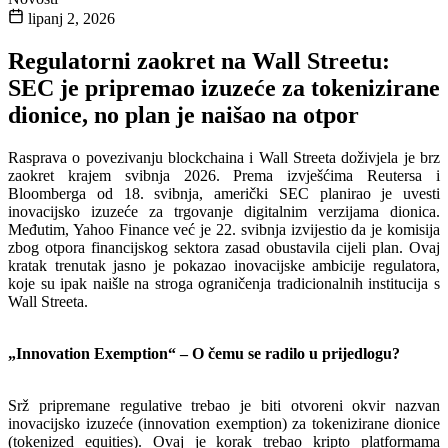
lipanj 2, 2026
Regulatorni zaokret na Wall Streetu:
SEC je pripremao izuzeće za tokenizirane
dionice, no plan je naišao na otpor
Rasprava o povezivanju blockchaina i Wall Streeta doživjela je brz
zaokret krajem svibnja 2026. Prema izvješćima Reutersa i
Bloomberga od 18. svibnja, američki SEC planirao je uvesti
inovacijsko izuzeće za trgovanje digitalnim verzijama dionica.
Međutim, Yahoo Finance već je 22. svibnja izvijestio da je komisija
zbog otpora financijskog sektora zasad obustavila cijeli plan. Ovaj
kratak trenutak jasno je pokazao inovacijske ambicije regulatora,
koje su ipak naišle na stroga ograničenja tradicionalnih institucija s
Wall Streeta.
„Innovation Exemption“ – O čemu se radilo u prijedlogu?
Srž pripremane regulative trebao je biti otvoreni okvir nazvan
inovacijsko izuzeće (innovation exemption) za tokenizirane dionice
(tokenized equities). Ovaj je korak trebao kripto platformama