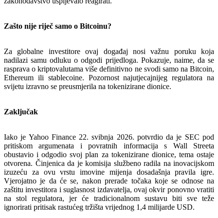
zakonodavstvo uspijevalo reagirati.
Zašto nije riječ samo o Bitcoinu?
Za globalne investitore ovaj događaj nosi važnu poruku koja
nadilazi samu odluku o odgodi prijedloga. Pokazuje, naime, da se
rasprava o kriptovalutama više definitivno ne svodi samo na Bitcoin,
Ethereum ili stablecoine. Pozornost najutjecajnijeg regulatora na
svijetu izravno se preusmjerila na tokenizirane dionice.
Zaključak
Iako je Yahoo Finance 22. svibnja 2026. potvrdio da je SEC pod
pritiskom argumenata i povratnih informacija s Wall Streeta
obustavio i odgodio svoj plan za tokenizirane dionice, tema ostaje
otvorena. Činjenica da je komisija službeno radila na inovacijskom
izuzeću za ovu vrstu imovine mijenja dosadašnja pravila igre.
Vjerojatno je da će se, nakon prerade točaka koje se odnose na
zaštitu investitora i suglasnost izdavatelja, ovaj okvir ponovno vratiti
na stol regulatora, jer će tradicionalnom sustavu biti sve teže
ignorirati pritisak rastućeg tržišta vrijednog 1,4 milijarde USD.