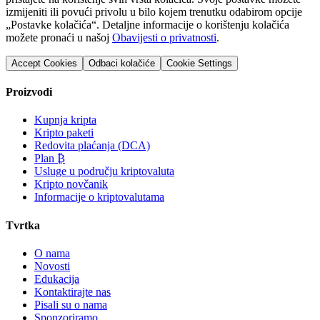
izmijeniti ili povući privolu u bilo kojem trenutku odabirom opcije
„Postavke kolačića“. Detaljne informacije o korištenju kolačića
možete pronaći u našoj
Obavijesti o privatnosti
.
Accept Cookies
Odbaci kolačiće
Cookie Settings
Proizvodi
Kupnja kripta
Kripto paketi
Redovita plaćanja (DCA)
Plan ₿
Usluge u području kriptovaluta
Kripto novčanik
Informacije o kriptovalutama
Tvrtka
O nama
Novosti
Edukacija
Kontaktirajte nas
Pisali su o nama
Sponzoriramo