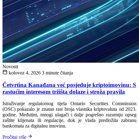
Novosti
kolovoz 4, 2026
3 minute čitanja
Četvrtina Kanađana već posjeduje kriptoimovinu: S
rastućim interesom tržišta dolaze i stroža pravila
Istraživanje regulatornog tijela Ontario Securities Commission
(OSC) pokazalo je znatan rast broja vlasnika kriptovaluta od 2023.
godine. Međutim, mnogi ulagači i dalje pogrešno razumiju opseg
zaštite klijenata ili regulacije, dok je vlada predložila zabranu
bankomata za digitalnu imovinu.
Pročitaj više