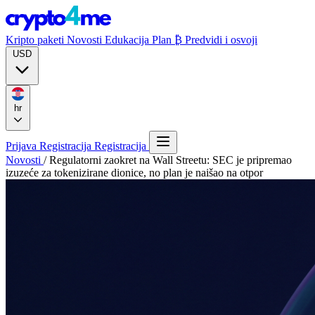
Kripto paketi
Novosti
Edukacija
Plan ₿
Predvidi i osvoji
USD
hr
Prijava
Registracija
Registracija
Novosti
/
Regulatorni zaokret na Wall Streetu: SEC je pripremao
izuzeće za tokenizirane dionice, no plan je naišao na otpor