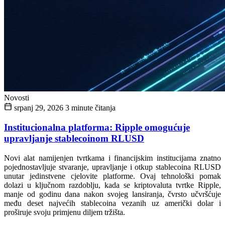
Novosti
srpanj 29, 2026
3 minute čitanja
Institucionalna platforma: Ripple omogućuje
upravljanje stablecoinom RLUSD
Novi alat namijenjen tvrtkama i financijskim institucijama znatno
pojednostavljuje stvaranje, upravljanje i otkup stablecoina RLUSD
unutar jedinstvene cjelovite platforme. Ovaj tehnološki pomak
dolazi u ključnom razdoblju, kada se kriptovaluta tvrtke Ripple,
manje od godinu dana nakon svojeg lansiranja, čvrsto učvršćuje
među deset najvećih stablecoina vezanih uz američki dolar i
proširuje svoju primjenu diljem tržišta.