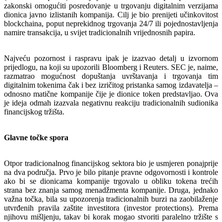
zakonski omogućiti posredovanje u trgovanju digitalnim verzijama
dionica javno izlistanih kompanija. Cilj je bio prenijeti učinkovitost
blockchaina, poput neprekidnog trgovanja 24/7 ili pojednostavljenja
namire transakcija, u svijet tradicionalnih vrijednosnih papira.
Najveću pozornost i raspravu ipak je izazvao detalj u izvornom
prijedlogu, na koji su upozorili Bloomberg i Reuters. SEC je, naime,
razmatrao mogućnost dopuštanja uvrštavanja i trgovanja tim
digitalnim tokenima čak i bez izričitog pristanka samog izdavatelja –
odnosno matične kompanije čije je dionice token predstavljao. Ova
je ideja odmah izazvala negativnu reakciju tradicionalnih sudionika
financijskog tržišta.
Glavne točke spora
Otpor tradicionalnog financijskog sektora bio je usmjeren ponajprije
na dva područja. Prvo je bilo pitanje pravne odgovornosti i kontrole
ako bi se dionicama kompanije trgovalo u obliku tokena trećih
strana bez znanja samog menadžmenta kompanije. Druga, jednako
važna točka, bila su upozorenja tradicionalnih burzi na zaobilaženje
utvrđenih pravila zaštite investitora (investor protections). Prema
njihovu mišljenju, takav bi korak mogao stvoriti paralelno tržište s