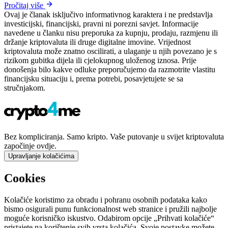
Pročitaj više
Ovaj je članak isključivo informativnog karaktera i ne predstavlja
investicijski, financijski, pravni ni porezni savjet. Informacije
navedene u članku nisu preporuka za kupnju, prodaju, razmjenu ili
držanje kriptovaluta ili druge digitalne imovine. Vrijednost
kriptovaluta može znatno oscilirati, a ulaganje u njih povezano je s
rizikom gubitka dijela ili cjelokupnog uloženog iznosa. Prije
donošenja bilo kakve odluke preporučujemo da razmotrite vlastitu
financijsku situaciju i, prema potrebi, posavjetujete se sa
stručnjakom.
Bez kompliciranja. Samo kripto. Vaše putovanje u svijet kriptovaluta
započinje ovdje.
Upravljanje kolačićima
Cookies
Kolačiće koristimo za obradu i pohranu osobnih podataka kako
bismo osigurali punu funkcionalnost web stranice i pružili najbolje
moguće korisničko iskustvo. Odabirom opcije „Prihvati kolačiće“
pristajete na korištenje svih vrsta kolačića. Svoje postavke možete