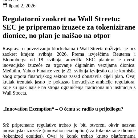
lipanj 2, 2026
Regulatorni zaokret na Wall Streetu:
SEC je pripremao izuzeće za tokenizirane
dionice, no plan je naišao na otpor
Rasprava o povezivanju blockchaina i Wall Streeta doživjela je brz
zaokret krajem svibnja 2026. Prema izvješćima Reutersa i
Bloomberga od 18. svibnja, američki SEC planirao je uvesti
inovacijsko izuzeće za trgovanje digitalnim verzijama dionica.
Međutim, Yahoo Finance već je 22. svibnja izvijestio da je komisija
zbog otpora financijskog sektora zasad obustavila cijeli plan. Ovaj
kratak trenutak jasno je pokazao inovacijske ambicije regulatora,
koje su ipak naišle na stroga ograničenja tradicionalnih institucija s
Wall Streeta.
„Innovation Exemption“ – O čemu se radilo u prijedlogu?
Srž pripremane regulative trebao je biti otvoreni okvir nazvan
inovacijsko izuzeće (innovation exemption) za tokenizirane dionice
(tokenized equities). Ovaj je korak trebao kripto platformama