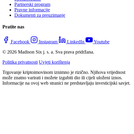
Partnerski program
Pravne informacije
Dokumenti za preuzimanje
Pratite nas
Facebook
Instagram
LinkedIn
Youtube
© 2026 Madison Six j. s. a. Sva prava pridržana.
Politika privatnosti
Uvjeti korištenja
Trgovanje kriptoimovinom iznimno je rizično. Njihova vrijednost
može znatno varirati i možete izgubiti dio ili cijeli uloženi iznos.
Informacije na ovoj web stranici ne predstavljaju investicijski savjet.