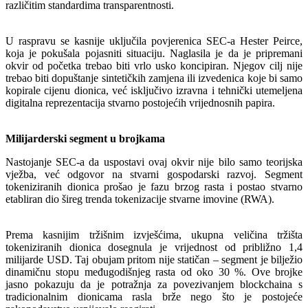
različitim standardima transparentnosti.
U raspravu se kasnije uključila povjerenica SEC-a Hester Peirce,
koja je pokušala pojasniti situaciju. Naglasila je da je pripremani
okvir od početka trebao biti vrlo usko koncipiran. Njegov cilj nije
trebao biti dopuštanje sintetičkih zamjena ili izvedenica koje bi samo
kopirale cijenu dionica, već isključivo izravna i tehnički utemeljena
digitalna reprezentacija stvarno postojećih vrijednosnih papira.
Milijarderski segment u brojkama
Nastojanje SEC-a da uspostavi ovaj okvir nije bilo samo teorijska
vježba, već odgovor na stvarni gospodarski razvoj. Segment
tokeniziranih dionica prošao je fazu brzog rasta i postao stvarno
etabliran dio šireg trenda tokenizacije stvarne imovine (RWA).
Prema kasnijim tržišnim izvješćima, ukupna veličina tržišta
tokeniziranih dionica dosegnula je vrijednost od približno 1,4
milijarde USD. Taj obujam pritom nije statičan – segment je bilježio
dinamičnu stopu međugodišnjeg rasta od oko 30 %. Ove brojke
jasno pokazuju da je potražnja za povezivanjem blockchaina s
tradicionalnim dionicama rasla brže nego što je postojeće