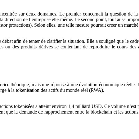
oncentrée sur deux domaines. Le premier concernait la question de la r
 la direction de l’entreprise elle-même. Le second point, tout aussi impor
stor protections). Selon elles, une telle mesure pourrait créer un marché
bat afin de tenter de clarifier la situation. Elle a souligné que le cadr
ques ou des produits dérivés se contentant de reproduire le cours des
ercice théorique, mais une réponse à une évolution économique réelle. 
arge à la tokenisation des actifs du monde réel (RWA).
s actions tokenisées a atteint environ 1,4 milliard USD. Ce volume n’est 
t que la demande de rapprochement entre la blockchain et les actions t