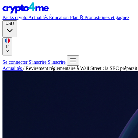
Packs crypto
Actualités
Éducation
Plan ₿
Pronostiquez et gagnez
USD
fr
Se connecter
S'inscrire
S'inscrire
Actualités
/
Revirement réglementaire à Wall Street : la SEC préparait 