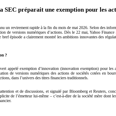
a SEC préparait une exemption pour les actio
onnu un revirement rapide à la fin du mois de mai 2026. Selon des inf
ation de versions numériques d’actions. Dès le 22 mai, Yahoo Finance 
Ce bref épisode a clairement montré les ambitions innovantes des régulat
ion ?
vert appelé exemption d’innovation (innovation exemption) pour les ac
ation de versions numériques des actions de sociétés cotées en bourse.
ions, dans l’univers des titres financiers traditionnels.
d’attention et de discussions, et signalé par Bloomberg et Reuters, conce
cite de l’émetteur lui-même – c’est-à-dire de la société mère dont les 
ancier.