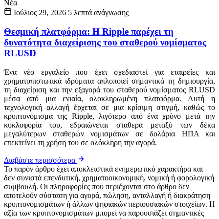
Νέα
Ιούλιος 29, 2026
5 λεπτά ανάγνωσης
Θεσμική πλατφόρμα: Η Ripple παρέχει τη
δυνατότητα διαχείρισης του σταθερού νομίσματος
RLUSD
Ένα νέο εργαλείο που έχει σχεδιαστεί για εταιρείες και
χρηματοπιστωτικά ιδρύματα απλοποιεί σημαντικά τη δημιουργία,
τη διαχείριση και την εξαγορά του σταθερού νομίσματος RLUSD
μέσα από μια ενιαία, ολοκληρωμένη πλατφόρμα. Αυτή η
τεχνολογική αλλαγή έρχεται σε μια κρίσιμη στιγμή, καθώς το
κρυπτονόμισμα της Ripple, λιγότερο από ένα χρόνο μετά την
κυκλοφορία του, εδραιώνεται σταθερά μεταξύ των δέκα
μεγαλύτερων σταθερών νομισμάτων σε δολάρια ΗΠΑ και
επεκτείνει τη χρήση του σε ολόκληρη την αγορά.
Διαβάστε περισσότερα
Το παρόν άρθρο έχει αποκλειστικά ενημερωτικό χαρακτήρα και
δεν συνιστά επενδυτική, χρηματοοικονομική, νομική ή φορολογική
συμβουλή. Οι πληροφορίες που περιέχονται στο άρθρο δεν
αποτελούν σύσταση για αγορά, πώληση, ανταλλαγή ή διακράτηση
κρυπτονομισμάτων ή άλλων ψηφιακών περιουσιακών στοιχείων. Η
αξία των κρυπτονομισμάτων μπορεί να παρουσιάζει σημαντικές