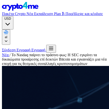
Πακέτα Crypto
Νέα
Εκπαίδευση
Plan ₿
Προέβλεψε και κέρδισε
USD
el
Σύνδεση
Εγγραφή
Εγγραφή
Νέα
/
Το Nasdaq παίρνει το πράσινο φως: Η SEC εγκρίνει τα
δικαιώματα προαίρεσης επί δεικτών Bitcoin και εγκαινιάζει μια νέα
εποχή για τις θεσμικές συναλλαγές κρυπτονομισμάτων