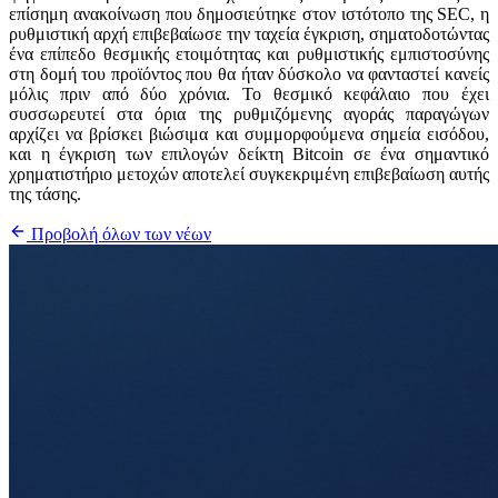
επίσημη ανακοίνωση που δημοσιεύτηκε στον ιστότοπο της SEC, η
ρυθμιστική αρχή επιβεβαίωσε την ταχεία έγκριση, σηματοδοτώντας
ένα επίπεδο θεσμικής ετοιμότητας και ρυθμιστικής εμπιστοσύνης
στη δομή του προϊόντος που θα ήταν δύσκολο να φανταστεί κανείς
μόλις πριν από δύο χρόνια. Το θεσμικό κεφάλαιο που έχει
συσσωρευτεί στα όρια της ρυθμιζόμενης αγοράς παραγώγων
αρχίζει να βρίσκει βιώσιμα και συμμορφούμενα σημεία εισόδου,
και η έγκριση των επιλογών δείκτη Bitcoin σε ένα σημαντικό
χρηματιστήριο μετοχών αποτελεί συγκεκριμένη επιβεβαίωση αυτής
της τάσης.
Προβολή όλων των νέων