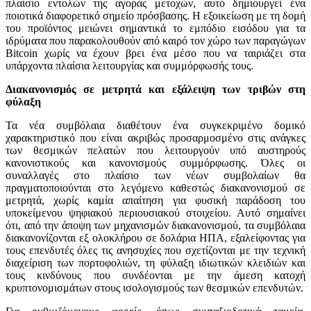
πλαίσιο εντολών της αγοράς μετοχών, αυτό δημιουργεί ένα
ποιοτικά διαφορετικό σημείο πρόσβασης. Η εξοικείωση με τη δομή
του προϊόντος μειώνει σημαντικά το εμπόδιο εισόδου για τα
ιδρύματα που παρακολουθούν από καιρό τον χώρο των παραγώγων
Bitcoin χωρίς να έχουν βρει ένα μέσο που να ταιριάζει στα
υπάρχοντα πλαίσια λειτουργίας και συμμόρφωσής τους.
Διακανονισμός σε μετρητά και εξάλειψη των τριβών στη
φύλαξη
Τα νέα συμβόλαια διαθέτουν ένα συγκεκριμένο δομικό
χαρακτηριστικό που είναι ακριβώς προσαρμοσμένο στις ανάγκες
των θεσμικών πελατών που λειτουργούν υπό αυστηρούς
κανονιστικούς και κανονισμούς συμμόρφωσης. Όλες οι
συναλλαγές στο πλαίσιο των νέων συμβολαίων θα
πραγματοποιούνται στο λεγόμενο καθεστώς διακανονισμού σε
μετρητά, χωρίς καμία απαίτηση για φυσική παράδοση του
υποκείμενου ψηφιακού περιουσιακού στοιχείου. Αυτό σημαίνει
ότι, από την άποψη των μηχανισμών διακανονισμού, τα συμβόλαια
διακανονίζονται εξ ολοκλήρου σε δολάρια ΗΠΑ, εξαλείφοντας για
τους επενδυτές όλες τις ανησυχίες που σχετίζονται με την τεχνική
διαχείριση των πορτοφολιών, τη φύλαξη ιδιωτικών κλειδιών και
τους κινδύνους που συνδέονται με την άμεση κατοχή
κρυπτονομισμάτων στους ισολογισμούς των θεσμικών επενδυτών.