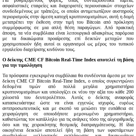
Για ρυθμιζόμενους φορείς, όπως συνταξιοδοτικά ταμεία,
ασφαλιστικές εταιρείες και διαχειριστές περιουσιακών στοιχείων
συνδεδεμένους με τράπεζες, οι οποίοι αντιμετωπίζουν αυστηρούς
περιορισμούς στην άμεση κατοχή κρυπτονομισμάτων, αυτή η δομή
μετατρέπει την έκθεση στην τιμή του Bitcoin από πρόκληση
συμμόρφωσης σε μια απλή θέση παραγώγων. Από πρακτική
άποψη, τα νέα συμβόλαια είναι λειτουργικά αδιακρίτως παρόμοια
με τα δικαιώματα προαίρεσης επί δεικτών μετοχών που
χρησιμοποιούν ήδη αυτοί οι οργανισμοί ως μέρος του τυπικού
εργαλείου διαχείρισης κινδύνου τους.
Ο δείκτης CME CF Bitcoin Real-Time Index αποτελεί τη βάση
για την τιμολόγηση
Τα πρόσφατα εγκεκριμένα συμβόλαια θα συνδέονται άμεσα με τον
δείκτη CME CF Bitcoin Real-Time Index, ο οποίος συγκεντρώνει
δεδομένα τιμών από πολλά μεγάλα χρηματιστήρια
κρυπτονομισμάτων και υπολογίζει εκ νέου την αξία του κάθε 200
χιλιοστά του δευτερολέπτου. Αυτός ο δείκτης αναφοράς
κατασκευάστηκε ώστε να είναι εγγενώς ισχυρός, ευρέως
αντιπροσωπευτικός και με σκοπό να μειώσει την ευπάθεια σε
χειραγώγηση σε οποιοδήποτε μεμονωμένο χρηματιστήριο,
καθιστώντας τον κατάλληλο για τις ανάγκες τόσο της αλγοριθμικής
όσο και της χειροκίνητης θεσμικής διαπραγμάτευσης. Η ίδια
οικογένεια δεικτών αποτελεί ήδη τη βάση των υφιστάμενων
συμβολαίων μελλοντικής εκπλήρωσης και δικαιωμάτων