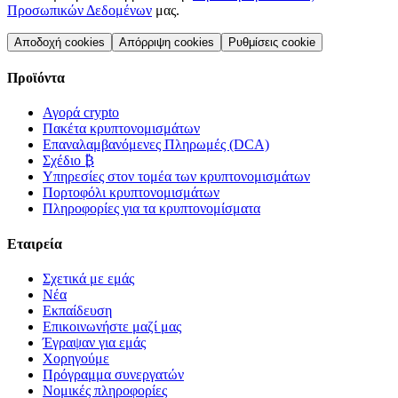
Προσωπικών Δεδομένων
μας.
Αποδοχή cookies
Απόρριψη cookies
Ρυθμίσεις cookie
Προϊόντα
Αγορά crypto
Πακέτα κρυπτονομισμάτων
Επαναλαμβανόμενες Πληρωμές (DCA)
Σχέδιο ₿
Υπηρεσίες στον τομέα των κρυπτονομισμάτων
Πορτοφόλι κρυπτονομισμάτων
Πληροφορίες για τα κρυπτονομίσματα
Εταιρεία
Σχετικά με εμάς
Νέα
Εκπαίδευση
Επικοινωνήστε μαζί μας
Έγραψαν για εμάς
Χορηγούμε
Πρόγραμμα συνεργατών
Νομικές πληροφορίες