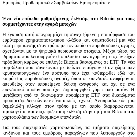
Εμπορίας Προθεσμιακών Συμβολαίων Εμπορευμάτων.
Ένα νέο επίπεδο ρυθμιζόμενης έκθεσης στο Bitcoin για τους
συμμετέχοντες στην αγορά μετοχών
Η έγκριση αυτή υπογραμμίζει τη συνεχιζόμενη μεταμόρφωση του
ευρύτερου χρηματοπιστωτικού κλάδου και σηματοδοτεί μια νέα
φάση ωρίμανσης στον τρόπο με τον οποίο οι παραδοσιακές αγορές
σχετίζονται με τα ψηφιακά περιουσιακά στοιχεία. Μέχρι τώρα, τα
ιδρύματα που λειτουργούν στο πλαίσιο των αγορών μετοχών είχαν
πρόσβαση κυρίως σε επιλογές Bitcoin βασισμένες σε ETF. Τα νέα
συμβόλαια που συνδέονται με δείκτες εισάγουν στον χώρο των
κρυπτοπαραγώγων ένα πρότυπο που έχει καθιερωθεί εδώ και
καιρό στις παραδοσιακές αγορές, όπου οι επενδυτές αναφέρονται
απευθείας στον υποκείμενο δείκτη αναφοράς και όχι σε ένα
επενδυτικό προϊόν που έχει δημιουργηθεί γύρω από αυτόν. Η
μετάβαση από τα δικαιώματα προαίρεσης ETF στα δικαιώματα
προαίρεσης δεικτών δεν είναι απλώς τεχνική. Αντιπροσωπεύει μια
θεμελιώδη αλλαγή στον τρόπο με τον οποίο διαμορφώνεται,
τιμολογείται και διαχειρίζεται η έκθεση στην τιμή του Bitcoin στα
χαρτοφυλάκια των θεσμικών επενδυτών.
Για τους διαχειριστές χαρτοφυλακίων, τα τμήματα διαχείρισης
κινδύνου και τους εμπόρους παραγώγων που λειτουργούν στο