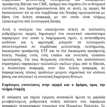
προαίρεσης Bitcoin του CME, πράγμα που σημαίνει ότι οι θεσμικοί
επενδυτές που δραστηριοποιούνται ήδη σε αυτές τις αγορές θα
διαπιστώσουν ότι τα νέα συμβόλαια του Nasdaq τιμολογούνται με
βάση ένα δείκτη αναφοράς με τον οποίο είναι πλήρως
εξοικειωμένοι από λειτουργική άποψη.
Αυτή η συνέχεια του υποκείμενου δείκτη σε πολλαπλές
ρυθμιζόμενες αγορές δημιουργεί ένα συνεκτικό οικοσύστημα
παραγώγων στο οποίο η διαμόρφωση τιμών, η αντιστάθμιση
κινδύνου και η αρμπιτράζ μπορούν να λειτουργούν
αποτελεσματικά σε συμβόλαια μελλοντικής εκπλήρωσης,
δικαιώματα προαίρεσης ETF και τα νέα δικαιώματα προαίρεσης
δείκτη Nasdaq εντός ενός ενιαίου και συνεπούς πλαισίου
τιμολόγησης. Για τους θεσμικούς επενδυτές που αναπτύσσουν
στρατηγικές παραγώγων πολλαπλών σκέλων γύρω από το Bitcoin,
η δυνατότητα αναφοράς στον ίδιο δείκτη αναφοράς σε
διαφορετικούς τύπους προϊόντων μειώνει σημαντικά τον κίνδυνο
βάσης και απλοποιεί τη συνολική διαχείριση θέσεων.
Ευρύτερες επιπτώσεις στην αγορά και ο δρόμος προς την
πλήρη έναρξη
Η απόφαση για ταχεία έγκριση αντανακλά άμεσα τη ραγδαία
μεταβαλλόμενη ρυθμιστική στάση απέναντι στα παράγωγα
ψηφιακών περιουσιακών στοιχείων στις Ηνωμένες Πολιτείες. Σε