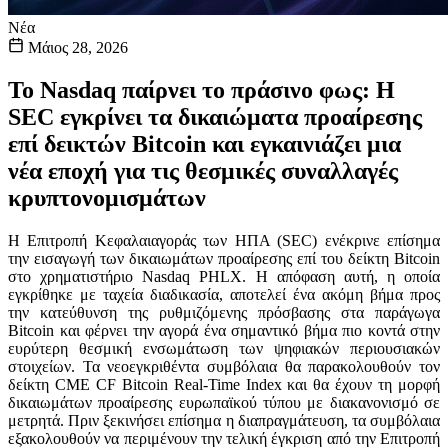
Νέα
Μάιος 28, 2026
Το Nasdaq παίρνει το πράσινο φως: Η
SEC εγκρίνει τα δικαιώματα προαίρεσης
επί δεικτών Bitcoin και εγκαινιάζει μια
νέα εποχή για τις θεσμικές συναλλαγές
κρυπτονομισμάτων
Η Επιτροπή Κεφαλαιαγοράς των ΗΠΑ (SEC) ενέκρινε επίσημα
την εισαγωγή των δικαιωμάτων προαίρεσης επί του δείκτη Bitcoin
στο χρηματιστήριο Nasdaq PHLX. Η απόφαση αυτή, η οποία
εγκρίθηκε με ταχεία διαδικασία, αποτελεί ένα ακόμη βήμα προς
την κατεύθυνση της ρυθμιζόμενης πρόσβασης στα παράγωγα
Bitcoin και φέρνει την αγορά ένα σημαντικό βήμα πιο κοντά στην
ευρύτερη θεσμική ενσωμάτωση των ψηφιακών περιουσιακών
στοιχείων. Τα νεοεγκριθέντα συμβόλαια θα παρακολουθούν τον
δείκτη CME CF Bitcoin Real-Time Index και θα έχουν τη μορφή
δικαιωμάτων προαίρεσης ευρωπαϊκού τύπου με διακανονισμό σε
μετρητά. Πριν ξεκινήσει επίσημα η διαπραγμάτευση, τα συμβόλαια
εξακολουθούν να περιμένουν την τελική έγκριση από την Επιτροπή