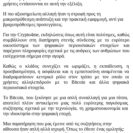
χρήστες εντάσσονται σε αυτή την εξέλιξη.
Η πιο αξιοσημείωτη αλλαγή ήταν η στροφή προς τη
μακροπρόθεσμη ανάπτυξη και την πρακτική εφαρμογή, αντί για
βραχυπρόθεσμες προσεγγίσεις.
Για την Crypto4me, εκδηλώσεις όπως αυτή είναι πολύτιμες, καθώς
συμβάλλουν στη διατήρηση στενής σύνδεσης με το ευρύτερο
οικοσύστημα των ψηφιακών περιουσιακών στοιχείων και
παρέχουν πληροφορίες σχετικά με τις ανάγκες των ανθρώπων που
εισέρχονται σήμερα στην αγορά.
Καθώς ο κλάδος συνεχίζει να ωριμάζει, η εκπαίδευση, η
προσβασιμότητα, η ασφάλεια και η εμπιστοσύνη αναμένεται να
διαδραματίσουν κεντρικό ρόλο στον τρόπο με τον οποίο οι
χρήστες αλληλεπιδρούν με το Bitcoin και άλλα ψηφιακά
περιουσιακά στοιχεία.
Το Bitcoin, που ξεκίνησε με μια απλή συναλλαγή για μια πίτσα,
αποτελεί πλέον αντικείμενο μιας πολύ ευρύτερης παγκόσμιας
συζήτησης σχετικά με την τεχνολογία, τη χρηματοοικονομία και
την ιδιοκτησία στην ψηφιακή εποχή.
Μια παρατήρηση που μας έμεινε από τις συζητήσεις στην
αίθουσα ήταν απλή αλλά ισχυρή. Όπως το έθεσε ένας ομιλητής: