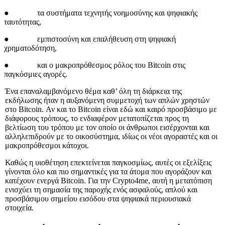
● τα συστήματα τεχνητής νοημοσύνης και ψηφιακής
ταυτότητας,
● εμπιστοσύνη και επαλήθευση στη ψηφιακή
χρηματοδότηση,
● και ο μακροπρόθεσμος ρόλος του Bitcoin στις
παγκόσμιες αγορές.
Ένα επαναλαμβανόμενο θέμα καθ’ όλη τη διάρκεια της
εκδήλωσης ήταν η αυξανόμενη συμμετοχή των απλών χρηστών
στο Bitcoin. Αν και το Bitcoin είναι εδώ και καιρό προσβάσιμο με
διάφορους τρόπους, το ενδιαφέρον μετατοπίζεται προς τη
βελτίωση του τρόπου με τον οποίο οι άνθρωποι εισέρχονται και
αλληλεπιδρούν με το οικοσύστημα, ιδίως οι νέοι αγοραστές και οι
μακροπρόθεσμοι κάτοχοι.
Καθώς η υιοθέτηση επεκτείνεται παγκοσμίως, αυτές οι εξελίξεις
γίνονται όλο και πιο σημαντικές για τα άτομα που αγοράζουν και
κατέχουν ενεργά Bitcoin. Για την Crypto4me, αυτή η μετατόπιση
ενισχύει τη σημασία της παροχής ενός ασφαλούς, απλού και
προσβάσιμου σημείου εισόδου στα ψηφιακά περιουσιακά
στοιχεία.