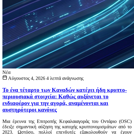
Νέα
Αύγουστος 4, 2026
4 λεπτά ανάγνωσης
Το ένα τέταρτο των Καναδών κατέχει ήδη κρυπτο-
περιουσιακά στοιχεία: Καθώς αυξάνεται το
ενδιαφέρον για την αγορά, αναμένονται και
αυστηρότεροι κανόνες
Μια έρευνα της Επιτροπής Κεφαλαιαγοράς του Οντάριο (OSC)
έδειξε σημαντική αύξηση της κατοχής κρυπτονομισμάτων από το
2023. Ωστόσο, πολλοί επενδυτές εξακολουθούν να έχουν