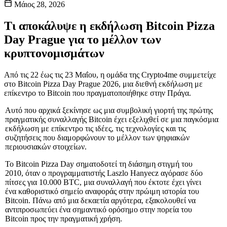
Μάιος 28, 2026
Τι αποκάλυψε η εκδήλωση Bitcoin Pizza
Day Prague για το μέλλον των
κρυπτονομισμάτων
Από τις 22 έως τις 23 Μαΐου, η ομάδα της Crypto4me συμμετείχε
στο Bitcoin Pizza Day Prague 2026, μια διεθνή εκδήλωση με
επίκεντρο το Bitcoin που πραγματοποιήθηκε στην Πράγα.
Αυτό που αρχικά ξεκίνησε ως μια συμβολική γιορτή της πρώτης
πραγματικής συναλλαγής Bitcoin έχει εξελιχθεί σε μια παγκόσμια
εκδήλωση με επίκεντρο τις ιδέες, τις τεχνολογίες και τις
συζητήσεις που διαμορφώνουν το μέλλον των ψηφιακών
περιουσιακών στοιχείων.
Το Bitcoin Pizza Day σηματοδοτεί τη διάσημη στιγμή του
2010, όταν ο προγραμματιστής Laszlo Hanyecz αγόρασε δύο
πίτσες για 10.000 BTC, μια συναλλαγή που έκτοτε έχει γίνει
ένα καθοριστικό σημείο αναφοράς στην πρώιμη ιστορία του
Bitcoin. Πάνω από μια δεκαετία αργότερα, εξακολουθεί να
αντιπροσωπεύει ένα σημαντικό ορόσημο στην πορεία του
Bitcoin προς την πραγματική χρήση.