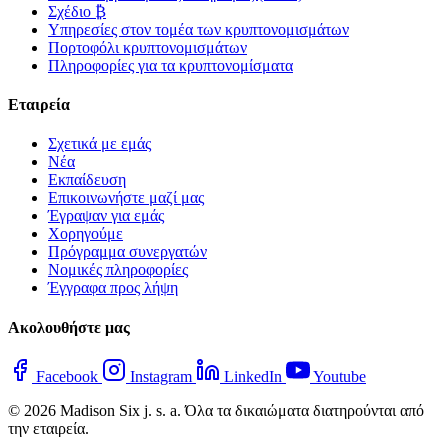
Σχέδιο ₿
Υπηρεσίες στον τομέα των κρυπτονομισμάτων
Πορτοφόλι κρυπτονομισμάτων
Πληροφορίες για τα κρυπτονομίσματα
Εταιρεία
Σχετικά με εμάς
Νέα
Εκπαίδευση
Επικοινωνήστε μαζί μας
Έγραψαν για εμάς
Χορηγούμε
Πρόγραμμα συνεργατών
Νομικές πληροφορίες
Έγγραφα προς λήψη
Ακολουθήστε μας
Facebook
Instagram
LinkedIn
Youtube
© 2026 Madison Six j. s. a. Όλα τα δικαιώματα διατηρούνται από
την εταιρεία.