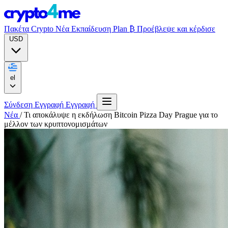
Πακέτα Crypto
Νέα
Εκπαίδευση
Plan ₿
Προέβλεψε και κέρδισε
USD
el
Σύνδεση
Εγγραφή
Εγγραφή
Νέα
/
Τι αποκάλυψε η εκδήλωση Bitcoin Pizza Day Prague για το
μέλλον των κρυπτονομισμάτων