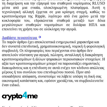
τη διαχείριση και την εξαγορά του σταθερού νομίσματος RLUSD
μέσα από μια ενιαία, ολοκληρωμένη πλατφόρμα. Αυτή η
τεχνολογική αλλαγή έρχεται σε μια κρίσιμη στιγμή, καθώς το
κρυπτονόμισμα της Ripple, λιγότερο από ένα χρόνο μετά την
κυκλοφορία του, εδραιώνεται σταθερά μεταξύ των δέκα
μεγαλύτερων σταθερών νομισμάτων σε δολάρια ΗΠΑ και
επεκτείνει τη χρήση του σε ολόκληρη την αγορά.
Διαβάστε περισσότερα
Το παρόν άρθρο έχει αποκλειστικά ενημερωτικό χαρακτήρα και
δεν συνιστά επενδυτική, χρηματοοικονομική, νομική ή φορολογική
συμβουλή. Οι πληροφορίες που περιέχονται στο άρθρο δεν
αποτελούν σύσταση για αγορά, πώληση, ανταλλαγή ή διακράτηση
κρυπτονομισμάτων ή άλλων ψηφιακών περιουσιακών στοιχείων. Η
αξία των κρυπτονομισμάτων μπορεί να παρουσιάζει σημαντικές
διακυμάνσεις και η επένδυση σε αυτά ενέχει τον κίνδυνο απώλειας
μέρους ή του συνόλου του επενδυμένου ποσού. Πριν από
οποιαδήποτε απόφαση, συνιστούμε να λάβετε υπόψη τη δική σας
οικονομική κατάσταση και, εφόσον χρειάζεται, να συμβουλευτείτε
έναν ειδικό.