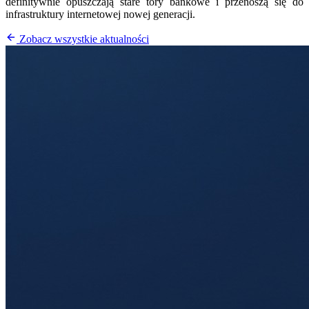
definitywnie opuszczają stare tory bankowe i przenoszą się do
infrastruktury internetowej nowej generacji.
Zobacz wszystkie aktualności