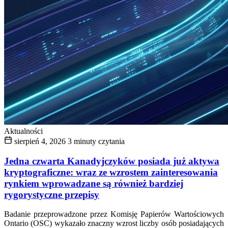
Aktualności
sierpień 4, 2026
3 minuty czytania
Jedna czwarta Kanadyjczyków posiada już aktywa
kryptograficzne: wraz ze wzrostem zainteresowania
rynkiem wprowadzane są również bardziej
rygorystyczne przepisy
Badanie przeprowadzone przez Komisję Papierów Wartościowych
Ontario (OSC) wykazało znaczny wzrost liczby osób posiadających