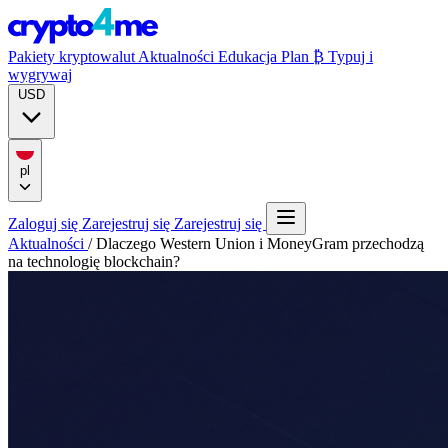
Pakiety kryptowalut
Aktualności
Edukacja
Plan ₿
Typuj i
wygrywaj
USD
pl
Zaloguj się
Zarejestruj się
Zarejestruj się
Aktualności
/
Dlaczego Western Union i MoneyGram przechodzą
na technologię blockchain?