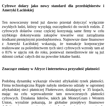
Cyfrowe dolary jako nowy standard dla przedsiębiorstw i
Ameryki Łacińskiej
Ten nowoczesny trend już dawno przestał dotyczyć wyłącznie
zwykłych ludzi, którzy wysyłają oszczędności do swoich rodzin. Z
cyfrowych dolarów coraz częściej korzystają same firmy w celu
szybkiego dokonywania zakupów towarów oraz zarządzania
środkami pieniężnymi przedsiębiorstwa. Najnowsze dane finansowe
z Ameryki Łacińskiej wskazują, że transakcje korporacyjne
realizowane za pośrednictwem tych sieci cyfrowych wzrosły tam aż
o 81% w ujęciu rok do roku, ponieważ menedżerowie nie są już
skłonni czekać całych dni na powolne lokalne banki.
Znaczące zmiany w Afryce i internetowa przyszłość płatności
Podobną dynamikę wykazuje również afrykański rynek płatności.
Firma technologiczna Ripple nabyła niedawno udziały w ogromnej
afrykańskiej sieci płatniczej Flutterwave, działającej w 35 krajach,
mając na celu wprowadzenie tam nowoczesnych płatności
cyfrowych. Działania liderów, takich jak MoneyGram i Western
Union, wyraźnie pokazują, że globalne przepływy finansowe