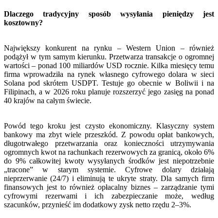
Dlaczego tradycyjny sposób wysyłania pieniędzy jest
kosztowny?
Największy konkurent na rynku – Western Union – również
podążył w tym samym kierunku. Przetwarza transakcje o ogromnej
wartości – ponad 100 miliardów USD rocznie. Kilka miesięcy temu
firma wprowadziła na rynek własnego cyfrowego dolara w sieci
Solana pod skrótem USDPT. Testuje go obecnie w Boliwii i na
Filipinach, a w 2026 roku planuje rozszerzyć jego zasięg na ponad
40 krajów na całym świecie.
Powód tego kroku jest czysto ekonomiczny. Klasyczny system
bankowy ma zbyt wiele przeszkód. Z powodu opłat bankowych,
długotrwałego przetwarzania oraz konieczności utrzymywania
ogromnych kwot na rachunkach rezerwowych za granicą, około 6%
do 9% całkowitej kwoty wysyłanych środków jest niepotrzebnie
„tracone” w starym systemie. Cyfrowe dolary działają
nieprzerwanie (24/7) i eliminują te ukryte straty. Dla samych firm
finansowych jest to również opłacalny biznes – zarządzanie tymi
cyfrowymi rezerwami i ich zabezpieczanie może, według
szacunków, przynieść im dodatkowy zysk netto rzędu 2–3%.