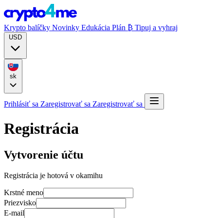
Krypto balíčky
Novinky
Edukácia
Plán ₿
Tipuj a vyhraj
USD
sk
Prihlásiť sa
Zaregistrovať sa
Zaregistrovať sa
Registrácia
Vytvorenie účtu
Registrácia je hotová v okamihu
Krstné meno
Priezvisko
E-mail