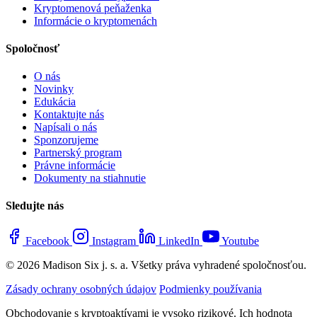
Kryptomenová peňaženka
Informácie o kryptomenách
Spoločnosť
O nás
Novinky
Edukácia
Kontaktujte nás
Napísali o nás
Sponzorujeme
Partnerský program
Právne informácie
Dokumenty na stiahnutie
Sledujte nás
Facebook
Instagram
LinkedIn
Youtube
© 2026 Madison Six j. s. a. Všetky práva vyhradené spoločnosťou.
Zásady ochrany osobných údajov
Podmienky používania
Obchodovanie s kryptoaktívami je vysoko rizikové. Ich hodnota