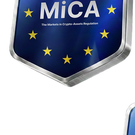
Službu crypto4me provozuje společnost Madison Six j. s. a., se
sídlem Slávičie údolie 106, 811 02 Bratislava, IČO: 56 856 229,
zapsána v Obchodním registru Okresního soudu Bratislava I.
Kryptosměnárenská platforma
crypto4me.eu
je licencována v
souladu s nařízením EU
MiCA
a nařízením
DORA
.