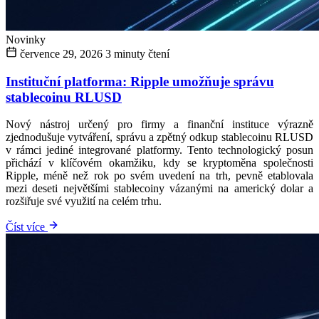
Novinky
července 29, 2026
3 minuty čtení
Instituční platforma: Ripple umožňuje správu
stablecoinu RLUSD
Nový nástroj určený pro firmy a finanční instituce výrazně
zjednodušuje vytváření, správu a zpětný odkup stablecoinu RLUSD
v rámci jediné integrované platformy. Tento technologický posun
přichází v klíčovém okamžiku, kdy se kryptoměna společnosti
Ripple, méně než rok po svém uvedení na trh, pevně etablovala
mezi deseti největšími stablecoiny vázanými na americký dolar a
rozšiřuje své využití na celém trhu.
Číst více