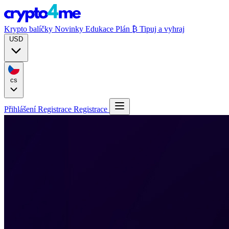
Krypto balíčky
Novinky
Edukace
Plán ₿
Tipuj a vyhraj
USD
cs
Přihlášení
Registrace
Registrace