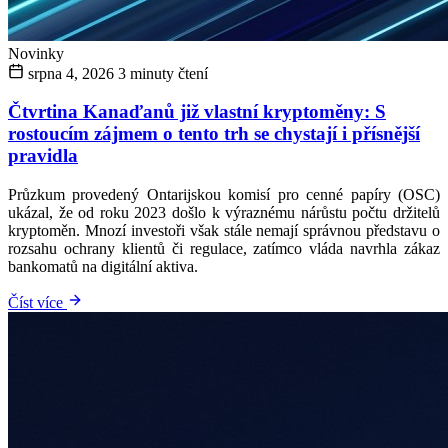
Novinky
srpna 4, 2026
3 minuty čtení
Čtvrtina Kanaďanů již vlastní kryptoměny: S
rostoucím zájmem o tento trh se chystají i přísnější
pravidla
Průzkum provedený Ontarijskou komisí pro cenné papíry (OSC)
ukázal, že od roku 2023 došlo k výraznému nárůstu počtu držitelů
kryptoměn. Mnozí investoři však stále nemají správnou představu o
rozsahu ochrany klientů či regulace, zatímco vláda navrhla zákaz
bankomatů na digitální aktiva.
Číst více